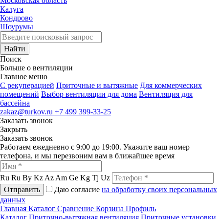
Московская область
Калуга
Кондрово
Шоурумы
Найти
Поиск
Больше о вентиляции
Главное меню
C рекуперацией
Приточные и вытяжные
Для коммерческих
помещений
Выбор вентиляции для дома
Вентиляция для
бассейна
zakaz@turkov.ru
+7 499 399-33-25
Заказать звонок
Закрыть
Заказать звонок
Работаем ежедневно с 9:00 до 19:00. Укажите ваш номер
телефона, и мы перезвоним вам в ближайшее время
Ru
Ru
By
Kz
Az
Am
Ge
Kg
Tj
Uz
Отправить
Даю согласие
на обработку своих персональных
данных
Главная
Каталог
Сравнение
Корзина
Профиль
Каталог
Приточно-вытяжная вентиляция
Приточные установки