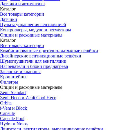
Датчики и автоматика
Каталог
Все товары категории
Датчики
Пульты управления вентиляцией
Контроллеры, модули и регуляторы
Опции и расходные материалы
Каталог
Все товары категории
Комбинированные приточно-вытяжные решётки
Дизайнерские вентиляционные решётки
Шумоглушители для вентиляции
Нагреватели и блоки преднагрева
Заслонки и клапаны
Кронштейны
Фильтры
Опции и расходные материалы
Zenit Standart
Zenit Heco и Zenit Cool Heco
Orbita
i-Vent и Block
Capsule
Capsule Pool
Hydra и Notos
Двигатели, вентиляторы, выравнивающие решётки