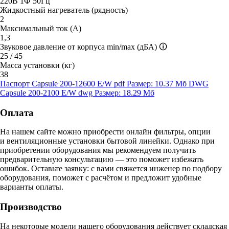
220В 1Ф 50Гц
Жидкостный нагреватель (рядность)
2
Максимальный ток (А)
1,3
Звуковое давление от корпуса min/max (дБА)
🛈
25 / 45
Масса установки (кг)
38
Паспорт Capsule 200-12600 E/W
pdf
Размер: 10.37 Мб
DWG
Capsule 200-2100 E/W
dwg
Размер: 18.29 Мб
Оплата
На нашем сайте можно приобрести онлайн фильтры, опции
и вентиляционные установки бытовой линейки. Однако при
приобретении оборудования мы рекомендуем получить
предварительную консультацию — это поможет избежать
ошибок.
Оставьте заявку:
с вами свяжется инженер по подбору
оборудования, поможет с расчётом и предложит удобные
варианты оплаты.
Производство
На некоторые модели нашего оборудования действует складская