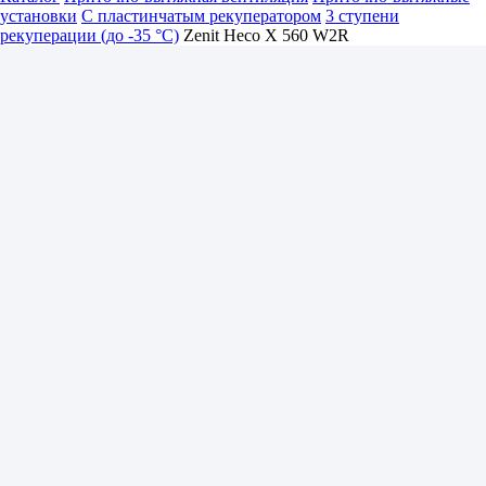
установки
С пластинчатым рекуператором
3 ступени
рекуперации (до -35 °C)
Zenit Heco X 560 W2R