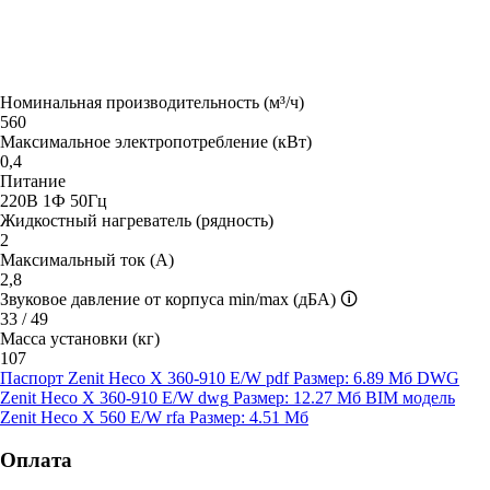
Номинальная производительность (м³/ч)
560
Максимальное электропотребление (кВт)
0,4
Питание
220В 1Ф 50Гц
Жидкостный нагреватель (рядность)
2
Максимальный ток (А)
2,8
Звуковое давление от корпуса min/max (дБА)
🛈
33 / 49
Масса установки (кг)
107
Паспорт Zenit Heco X 360-910 E/W
pdf
Размер: 6.89 Мб
DWG
Zenit Heco X 360-910 E/W
dwg
Размер: 12.27 Мб
BIM модель
Zenit Heco X 560 E/W
rfa
Размер: 4.51 Мб
Оплата