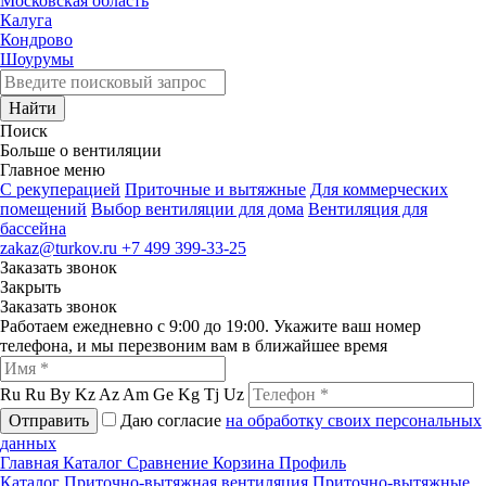
Московская область
Калуга
Кондрово
Шоурумы
Найти
Поиск
Больше о вентиляции
Главное меню
C рекуперацией
Приточные и вытяжные
Для коммерческих
помещений
Выбор вентиляции для дома
Вентиляция для
бассейна
zakaz@turkov.ru
+7 499 399-33-25
Заказать звонок
Закрыть
Заказать звонок
Работаем ежедневно с 9:00 до 19:00. Укажите ваш номер
телефона, и мы перезвоним вам в ближайшее время
Ru
Ru
By
Kz
Az
Am
Ge
Kg
Tj
Uz
Отправить
Даю согласие
на обработку своих персональных
данных
Главная
Каталог
Сравнение
Корзина
Профиль
Каталог
Приточно-вытяжная вентиляция
Приточно-вытяжные