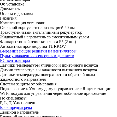
Об установке
Документы
Оплата и доставка
Гарантия
Комплектация установки
Стальной корпус с теплоизоляцией 50 мм
Трёхступенчатый энтальпийный рекуператор
Жидкостный нагреватель со смесительным узлом
Фильтры тонкой очистки класса F5 (2 шт.)
Автоматика производства TURKOV
Выравнивающие решётки на вентиляторы
Пульт управления с сенсорным дисплеем
ЕС-вентиляторы
Датчики температуры уличного и приточного воздуха
Датчик температуры и влажности вытяжного воздуха
Датчики температуры поверхности и обратной воды
жидкостного нагревателя
Система защиты от обмерзания
Подключение к Умному дому и управление с Яндекс станции
Wi-Fi модуль для управления через мобильное приложение
По спецзаказу:
F, L, T, Y-исполнение
Блок преднагрева
Двойной нагреватель
Внешний жидкостный нагреватель