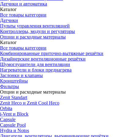
Датчики и автоматика
Каталог
Все товары категории
Датчики
Пульты управления вентиляцией
Контроллеры, модули и регуляторы
Опции и расходные материалы
Каталог
Все товары категории
Комбинированные приточно-вытяжные решётки
Дизайнерские вентиляционные решётки
Шумоглушители для вентиляции
Нагреватели и блоки преднагрева
Заслонки и клапаны
Кронштейны
Фильтры
Опции и расходные материалы
Zenit Standart
Zenit Heco и Zenit Cool Heco
Orbita
i-Vent и Block
Capsule
Capsule Pool
Hydra и Notos
Двигатели, вентиляторы, выравнивающие решётки