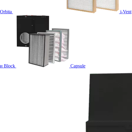
Orbita
i-Vent
и Block
Capsule