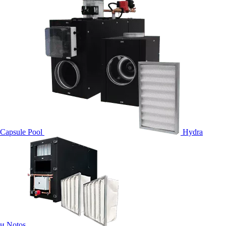
Capsule Pool
Hydra
и Notos