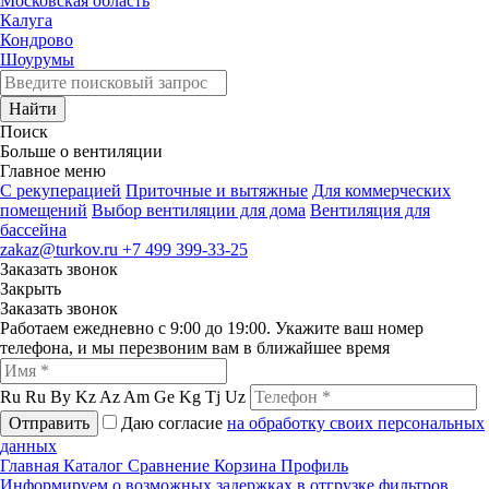
Московская область
Калуга
Кондрово
Шоурумы
Найти
Поиск
Больше о вентиляции
Главное меню
C рекуперацией
Приточные и вытяжные
Для коммерческих
помещений
Выбор вентиляции для дома
Вентиляция для
бассейна
zakaz@turkov.ru
+7 499 399-33-25
Заказать звонок
Закрыть
Заказать звонок
Работаем ежедневно с 9:00 до 19:00. Укажите ваш номер
телефона, и мы перезвоним вам в ближайшее время
Ru
Ru
By
Kz
Az
Am
Ge
Kg
Tj
Uz
Отправить
Даю согласие
на обработку своих персональных
данных
Главная
Каталог
Сравнение
Корзина
Профиль
Информируем о возможных задержках в отгрузке фильтров