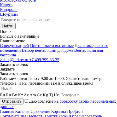
Московская область
Калуга
Кондрово
Шоурумы
Найти
Поиск
Больше о вентиляции
Главное меню
C рекуперацией
Приточные и вытяжные
Для коммерческих
помещений
Выбор вентиляции для дома
Вентиляция для
бассейна
zakaz@turkov.ru
+7 499 399-33-25
Заказать звонок
Закрыть
Заказать звонок
Работаем ежедневно с 9:00 до 19:00. Укажите ваш номер
телефона, и мы перезвоним вам в ближайшее время
Ru
Ru
By
Kz
Az
Am
Ge
Kg
Tj
Uz
Отправить
Даю согласие
на обработку своих персональных
данных
Главная
Каталог
Сравнение
Корзина
Профиль
Документация
Паспорт Электрический преднагреватель