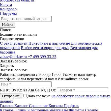
Московская область
Калуга
Кондрово
Шоурумы
Найти
Поиск
Больше о вентиляции
Главное меню
C рекуперацией
Приточные и вытяжные
Для коммерческих
помещений
Выбор вентиляции для дома
Вентиляция для
бассейна
zakaz@turkov.ru
+7 499 399-33-25
Заказать звонок
Закрыть
Заказать звонок
Работаем ежедневно с 9:00 до 19:00. Укажите ваш номер
телефона, и мы перезвоним вам в ближайшее время
Ru
Ru
By
Kz
Az
Am
Ge
Kg
Tj
Uz
Отправить
Даю согласие
на обработку своих персональных
данных
Главная
Каталог
Сравнение
Корзина
Профиль
Каталог
Опции и расходные материалы
Фильтры
Capsule