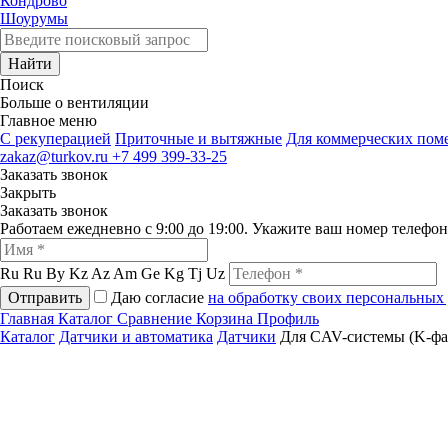
Кондрово
Шоурумы
Найти
Поиск
Больше о вентиляции
Главное меню
C рекуперацией
Приточные и вытяжные
Для коммерческих по
zakaz@turkov.ru
+7 499 399-33-25
Заказать звонок
Закрыть
Заказать звонок
Работаем ежедневно с 9:00 до 19:00. Укажите ваш номер телефо
Ru
Ru
By
Kz
Az
Am
Ge
Kg
Tj
Uz
Отправить
Даю согласие
на обработку своих персональных
Главная
Каталог
Сравнение
Корзина
Профиль
Каталог
Датчики и автоматика
Датчики
Для CAV-системы (K-фа