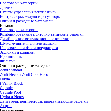
Все товары категории
Датчики
Пульты управления вентиляцией
Контроллеры, модули и регуляторы
Опции и расходные материалы
Каталог
Все товары категории
Комбинированные приточно-вытяжные решётки
Дизайнерские вентиляционные решётки
Шумоглушители для вентиляции
Нагреватели и блоки преднагрева
Заслонки и клапаны
Кронштейны
Фильтры
Опции и расходные материалы
Zenit Standart
Zenit Heco и Zenit Cool Heco
Orbita
i-Vent и Block
Capsule
Capsule Pool
Hydra и Notos
Двигатели, вентиляторы, выравнивающие решётки
Акции
Главное меню