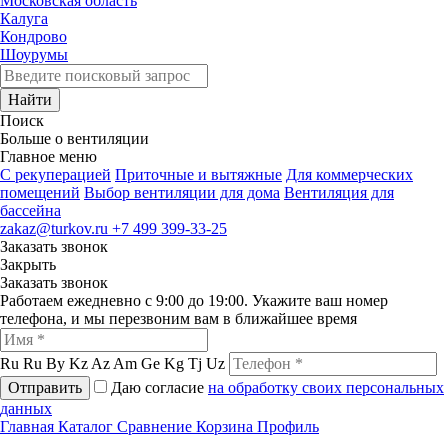
Московская область
Калуга
Кондрово
Шоурумы
Найти
Поиск
Больше о вентиляции
Главное меню
C рекуперацией
Приточные и вытяжные
Для коммерческих
помещений
Выбор вентиляции для дома
Вентиляция для
бассейна
zakaz@turkov.ru
+7 499 399-33-25
Заказать звонок
Закрыть
Заказать звонок
Работаем ежедневно с 9:00 до 19:00. Укажите ваш номер
телефона, и мы перезвоним вам в ближайшее время
Ru
Ru
By
Kz
Az
Am
Ge
Kg
Tj
Uz
Отправить
Даю согласие
на обработку своих персональных
данных
Главная
Каталог
Сравнение
Корзина
Профиль