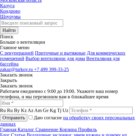
Московская область
Калуга
Кондрово
Шоурумы
Найти
Поиск
Больше о вентиляции
Главное меню
C рекуперацией
Приточные и вытяжные
Для коммерческих
помещений
Выбор вентиляции для дома
Вентиляция для
бассейна
zakaz@turkov.ru
+7 499 399-33-25
Заказать звонок
Закрыть
Заказать звонок
Работаем ежедневно с 9:00 до 19:00. Укажите ваш номер
телефона, и мы перезвоним вам в ближайшее время
Ru
Ru
By
Kz
Az
Am
Ge
Kg
Tj
Uz
Отправить
Даю согласие
на обработку своих персональных
данных
Главная
Каталог
Сравнение
Корзина
Профиль
Блог
Статьи
Воздушные заслонки: зачем нужны и почему их