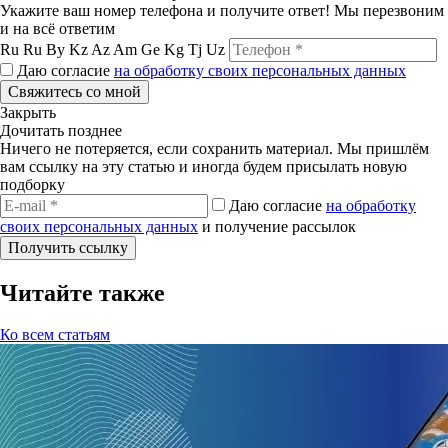
Укажите ваш номер телефона и получите ответ! Мы перезвоним
и на всё ответим
Ru
Ru
By
Kz
Az
Am
Ge
Kg
Tj
Uz
Даю согласие
на обработку своих персональных данных
Свяжитесь со мной
Закрыть
Дочитать позднее
Ничего не потеряется, если сохранить материал. Мы пришлём
вам ссылку на эту статью и иногда будем присылать новую
подборку
Даю согласие
на обработку
своих персональных данных
и получение рассылок
Получить ссылку
Читайте также
Ко всем статьям