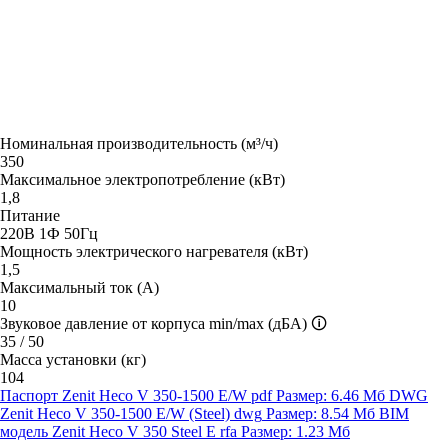
Номинальная производительность (м³/ч)
350
Максимальное электропотребление (кВт)
1,8
Питание
220В 1Ф 50Гц
Мощность электрического нагревателя (кВт)
1,5
Максимальный ток (А)
10
Звуковое давление от корпуса min/max (дБА)
🛈
35 / 50
Масса установки (кг)
104
Паспорт Zenit Heco V 350-1500 E/W
pdf
Размер: 6.46 Мб
DWG
Zenit Heco V 350-1500 E/W (Steel)
dwg
Размер: 8.54 Мб
BIM
модель Zenit Heco V 350 Steel E
rfa
Размер: 1.23 Мб