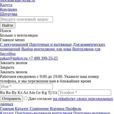
Московская область
Калуга
Кондрово
Шоурумы
Найти
Поиск
Больше о вентиляции
Главное меню
C рекуперацией
Приточные и вытяжные
Для коммерческих
помещений
Выбор вентиляции для дома
Вентиляция для
бассейна
zakaz@turkov.ru
+7 499 399-33-25
Заказать звонок
Закрыть
Заказать звонок
Работаем ежедневно с 9:00 до 19:00. Укажите ваш номер
телефона, и мы перезвоним вам в ближайшее время
Ru
Ru
By
Kz
Az
Am
Ge
Kg
Tj
Uz
Отправить
Даю согласие
на обработку своих персональных
данных
Главная
Каталог
Сравнение
Корзина
Профиль
Каталог
Приточно-вытяжная вентиляция
Приточно-вытяжные