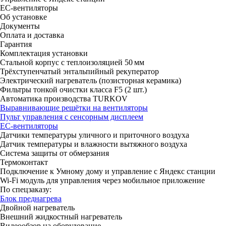
ЕС-вентиляторы
Об установке
Документы
Оплата и доставка
Гарантия
Комплектация установки
Стальной корпус с теплоизоляцией 50 мм
Трёхступенчатый энтальпийный рекуператор
Электрический нагреватель (позисторная керамика)
Фильтры тонкой очистки класса F5 (2 шт.)
Автоматика производства TURKOV
Выравнивающие решётки на вентиляторы
Пульт управления с сенсорным дисплеем
ЕС-вентиляторы
Датчики температуры уличного и приточного воздуха
Датчик температуры и влажности вытяжного воздуха
Система защиты от обмерзания
Термоконтакт
Подключение к Умному дому и управление с Яндекс станции
Wi-Fi модуль для управления через мобильное приложение
По спецзаказу:
Блок преднагрева
Двойной нагреватель
Внешний жидкостный нагреватель
Видеообзор на оборудование