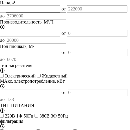
Цена, ₽
от
до
Производительность, М³/Ч
🛈
от
до
Под площадь, М²
от
до
тип нагревателя
🛈
Электрический
Жидкостный
МАкс. электропотребление, кВт
🛈
от
до
ТИП ПИТАНИЯ
🛈
220В 1Ф 50Гц
380В 3Ф 50Гц
фильтрация
🛈