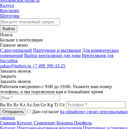
Московская область
Калуга
Кондрово
Шоурумы
Найти
Поиск
Больше о вентиляции
Главное меню
C рекуперацией
Приточные и вытяжные
Для коммерческих
помещений
Выбор вентиляции для дома
Вентиляция для
бассейна
zakaz@turkov.ru
+7 499 399-33-25
Заказать звонок
Закрыть
Заказать звонок
Работаем ежедневно с 9:00 до 19:00. Укажите ваш номер
телефона, и мы перезвоним вам в ближайшее время
Ru
Ru
By
Kz
Az
Am
Ge
Kg
Tj
Uz
Отправить
Даю согласие
на обработку своих персональных
данных
Главная
Каталог
Сравнение
Корзина
Профиль
Каталог
Приточно-вытяжная вентиляция
Приточные установки