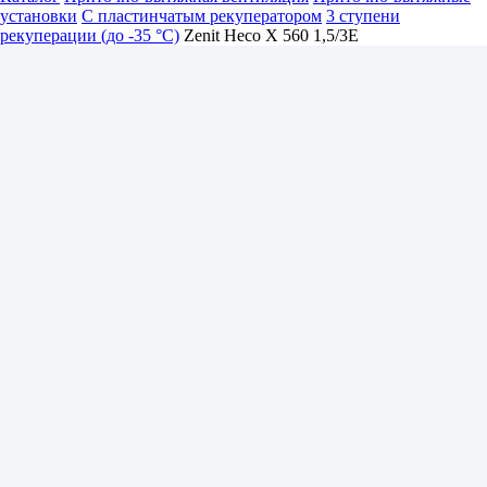
установки
С пластинчатым рекуператором
3 ступени
рекуперации (до -35 °C)
Zenit Heco X 560 1,5/3E