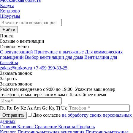
Московская область
Калуга
Кондрово
Шоурумы
Найти
Поиск
Больше о вентиляции
Главное меню
C рекуперацией
Приточные и вытяжные
Для коммерческих
помещений
Выбор вентиляции для дома
Вентиляция для
бассейна
zakaz@turkov.ru
+7 499 399-33-25
Заказать звонок
Закрыть
Заказать звонок
Работаем ежедневно с 9:00 до 19:00. Укажите ваш номер
телефона, и мы перезвоним вам в ближайшее время
Ru
Ru
By
Kz
Az
Am
Ge
Kg
Tj
Uz
Отправить
Даю согласие
на обработку своих персональных
данных
Главная
Каталог
Сравнение
Корзина
Профиль
Каталог
Приточно-вытяжная вентиляция
Приточно-вытяжные