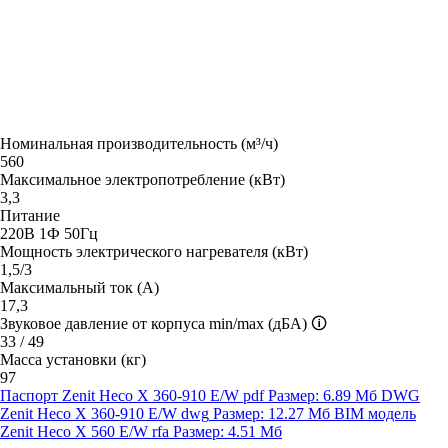
Номинальная производительность (м³/ч)
560
Максимальное электропотребление (кВт)
3,3
Питание
220В 1Ф 50Гц
Мощность электрического нагревателя (кВт)
1,5/3
Максимальный ток (А)
17,3
Звуковое давление от корпуса min/max (дБА)
🛈
33 / 49
Масса установки (кг)
97
Паспорт Zenit Heco X 360-910 E/W
pdf
Размер: 6.89 Мб
DWG
Zenit Heco X 360-910 E/W
dwg
Размер: 12.27 Мб
BIM модель
Zenit Heco X 560 E/W
rfa
Размер: 4.51 Мб