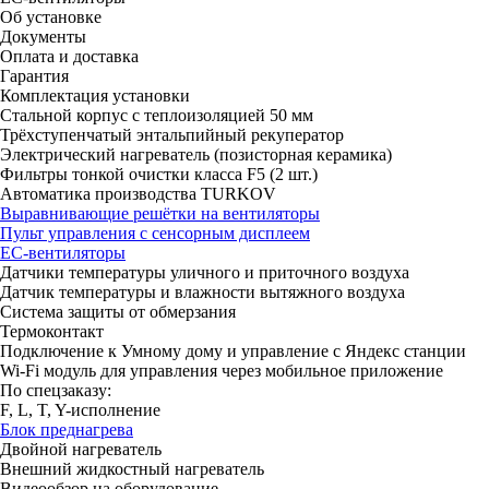
Об установке
Документы
Оплата и доставка
Гарантия
Комплектация установки
Стальной корпус с теплоизоляцией 50 мм
Трёхступенчатый энтальпийный рекуператор
Электрический нагреватель (позисторная керамика)
Фильтры тонкой очистки класса F5 (2 шт.)
Автоматика производства TURKOV
Выравнивающие решётки на вентиляторы
Пульт управления с сенсорным дисплеем
ЕС-вентиляторы
Датчики температуры уличного и приточного воздуха
Датчик температуры и влажности вытяжного воздуха
Система защиты от обмерзания
Термоконтакт
Подключение к Умному дому и управление с Яндекс станции
Wi-Fi модуль для управления через мобильное приложение
По спецзаказу:
F, L, T, Y-исполнение
Блок преднагрева
Двойной нагреватель
Внешний жидкостный нагреватель
Видеообзор на оборудование