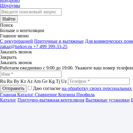
Кондрово
Шоурумы
Найти
Поиск
Больше о вентиляции
Главное меню
C рекуперацией
Приточные и вытяжные
Для коммерческих по
zakaz@turkov.ru
+7 499 399-33-25
Заказать звонок
Закрыть
Заказать звонок
Работаем ежедневно с 9:00 до 19:00. Укажите ваш номер телефо
Ru
Ru
By
Kz
Az
Am
Ge
Kg
Tj
Uz
Отправить
Даю согласие
на обработку своих персональных
Главная
Каталог
Сравнение
Корзина
Профиль
Каталог
Приточно-вытяжная вентиляция
Вытяжные установки