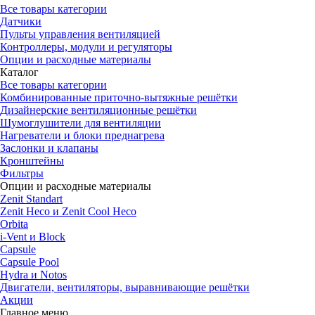
Все товары категории
Датчики
Пульты управления вентиляцией
Контроллеры, модули и регуляторы
Опции и расходные материалы
Каталог
Все товары категории
Комбинированные приточно-вытяжные решётки
Дизайнерские вентиляционные решётки
Шумоглушители для вентиляции
Нагреватели и блоки преднагрева
Заслонки и клапаны
Кронштейны
Фильтры
Опции и расходные материалы
Zenit Standart
Zenit Heco и Zenit Cool Heco
Orbita
i-Vent и Block
Capsule
Capsule Pool
Hydra и Notos
Двигатели, вентиляторы, выравнивающие решётки
Акции
Главное меню