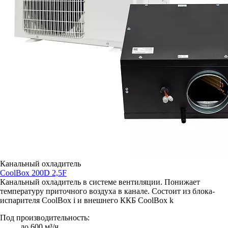
Канальный охладитель
CoolBox 200D 2,5F
Канальный охладитель в системе вентиляции. Понижает
температуру приточного воздуха в канале. Состоит из блока-
испарителя CoolBox i и внешнего ККБ CoolBox k
Под производительность:
до 600 м³/ч