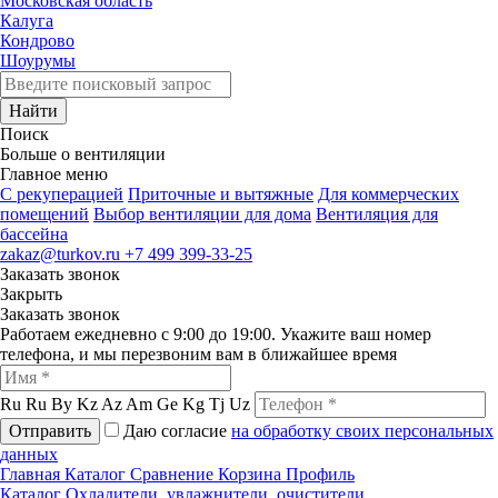
Московская область
Калуга
Кондрово
Шоурумы
Найти
Поиск
Больше о вентиляции
Главное меню
C рекуперацией
Приточные и вытяжные
Для коммерческих
помещений
Выбор вентиляции для дома
Вентиляция для
бассейна
zakaz@turkov.ru
+7 499 399-33-25
Заказать звонок
Закрыть
Заказать звонок
Работаем ежедневно с 9:00 до 19:00. Укажите ваш номер
телефона, и мы перезвоним вам в ближайшее время
Ru
Ru
By
Kz
Az
Am
Ge
Kg
Tj
Uz
Отправить
Даю согласие
на обработку своих персональных
данных
Главная
Каталог
Сравнение
Корзина
Профиль
Каталог
Охладители, увлажнители, очистители