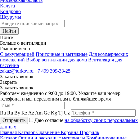
Московская область
Калуга
Кондрово
Шоурумы
Найти
Поиск
Больше о вентиляции
Главное меню
C рекуперацией
Приточные и вытяжные
Для коммерческих
помещений
Выбор вентиляции для дома
Вентиляция для
бассейна
zakaz@turkov.ru
+7 499 399-33-25
Заказать звонок
Закрыть
Заказать звонок
Работаем ежедневно с 9:00 до 19:00. Укажите ваш номер
телефона, и мы перезвоним вам в ближайшее время
Ru
Ru
By
Kz
Az
Am
Ge
Kg
Tj
Uz
Отправить
Даю согласие
на обработку своих персональных
данных
Главная
Каталог
Сравнение
Корзина
Профиль
Каталог
Опции и расходные материалы
Комбинированные