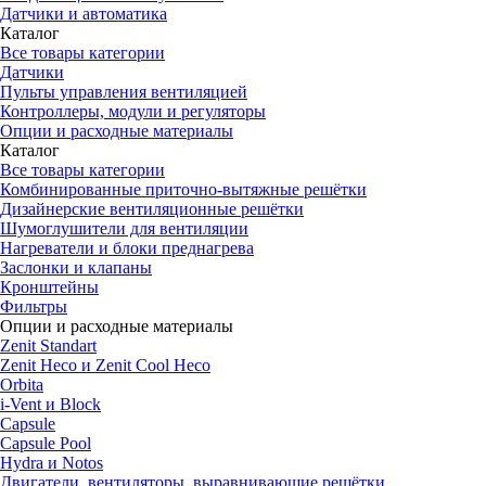
Датчики и автоматика
Каталог
Все товары категории
Датчики
Пульты управления вентиляцией
Контроллеры, модули и регуляторы
Опции и расходные материалы
Каталог
Все товары категории
Комбинированные приточно-вытяжные решётки
Дизайнерские вентиляционные решётки
Шумоглушители для вентиляции
Нагреватели и блоки преднагрева
Заслонки и клапаны
Кронштейны
Фильтры
Опции и расходные материалы
Zenit Standart
Zenit Heco и Zenit Cool Heco
Orbita
i-Vent и Block
Capsule
Capsule Pool
Hydra и Notos
Двигатели, вентиляторы, выравнивающие решётки