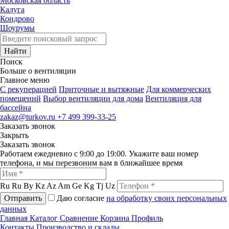
Московская область
Калуга
Кондрово
Шоурумы
Найти
Поиск
Больше о вентиляции
Главное меню
C рекуперацией
Приточные и вытяжные
Для коммерческих
помещений
Выбор вентиляции для дома
Вентиляция для
бассейна
zakaz@turkov.ru
+7 499 399-33-25
Заказать звонок
Закрыть
Заказать звонок
Работаем ежедневно с 9:00 до 19:00. Укажите ваш номер
телефона, и мы перезвоним вам в ближайшее время
Ru
Ru
By
Kz
Az
Am
Ge
Kg
Tj
Uz
Отправить
Даю согласие
на обработку своих персональных
данных
Главная
Каталог
Сравнение
Корзина
Профиль
Контакты
Производство и склады