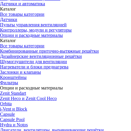
Датчики и автоматика
Каталог
Все товары категории
Датчики
Пульты управления вентиляцией
Контроллеры, модули и регуляторы
Опции и расходные материалы
Каталог
Все товары категории
Комбинированные приточно-вытяжные решётки
Дизайнерские вентиляционные решётки
Шумоглушители для вентиляции
Нагреватели и блоки преднагрева
Заслонки и клапаны
Кронштейны
Фильтры
Опции и расходные материалы
Zenit Standart
Zenit Heco и Zenit Cool Heco
Orbita
i-Vent и Block
Capsule
Capsule Pool
Hydra и Notos
Двигатели, вентиляторы, выравнивающие решётки