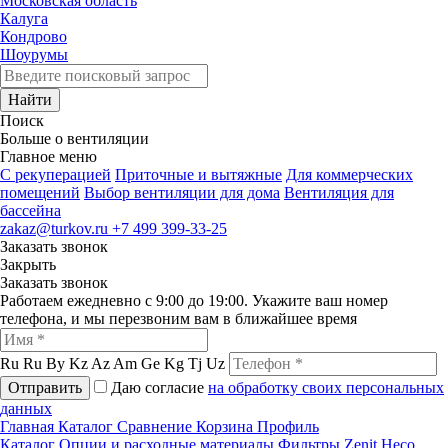
Московская область
Калуга
Кондрово
Шоурумы
Найти
Поиск
Больше о вентиляции
Главное меню
C рекуперацией
Приточные и вытяжные
Для коммерческих
помещений
Выбор вентиляции для дома
Вентиляция для
бассейна
zakaz@turkov.ru
+7 499 399-33-25
Заказать звонок
Закрыть
Заказать звонок
Работаем ежедневно с 9:00 до 19:00. Укажите ваш номер
телефона, и мы перезвоним вам в ближайшее время
Ru
Ru
By
Kz
Az
Am
Ge
Kg
Tj
Uz
Отправить
Даю согласие
на обработку своих персональных
данных
Главная
Каталог
Сравнение
Корзина
Профиль
Каталог
Опции и расходные материалы
Фильтры
Zenit Heco