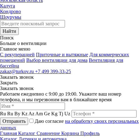
Московская область
Калуга
Кондрово
Шоурумы
Найти
Поиск
Больше о вентиляции
Главное меню
C рекуперацией
Приточные и вытяжные
Для коммерческих
помещений
Выбор вентиляции для дома
Вентиляция для
бассейна
zakaz@turkov.ru
+7 499 399-33-25
Заказать звонок
Закрыть
Заказать звонок
Работаем ежедневно с 9:00 до 19:00. Укажите ваш номер
телефона, и мы перезвоним вам в ближайшее время
Ru
Ru
By
Kz
Az
Am
Ge
Kg
Tj
Uz
Отправить
Даю согласие
на обработку своих персональных
данных
Главная
Каталог
Сравнение
Корзина
Профиль
Каталог
Датчики и автоматика