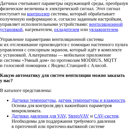
Датчики считывают параметры окружающей среды, преобразуя
физические величины в электрический сигнал. Этот сигнал
поступает на
контроллер
системы, который обрабатывает
полученную информацию и, согласно заданным настройкам,
управляет исполнительными устройствами:
вентиляционной
установкой
, нагревателем,
охладителем
или
увлажнителем
.
Управление параметрами вентиляционной системы
и их отслеживание производится с помощью настенного пульта
управления с сенсорным экраном, который идёт в комплекте
с установкой. Альтернативы — мобильное приложение
и системы «Умный дом» по протоколам MODBUS, MQTT
и голосовой помощник с Яндекс.Станцией с Алисой.
Какую автоматику для систем вентиляции можно заказать
у нас?
В каталоге представлены:
Датчики температуры
,
датчик температуры и влажности
.
Основа для контроля двух важнейших параметров
микроклимата.
Датчики давления для VAV
,
StereoVAV
и
CAV-систем
.
Необходимы для поддержания требуемого давления
в приточной или приточно-вытяжной системе