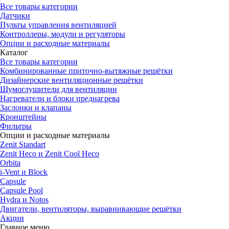
Все товары категории
Датчики
Пульты управления вентиляцией
Контроллеры, модули и регуляторы
Опции и расходные материалы
Каталог
Все товары категории
Комбинированные приточно-вытяжные решётки
Дизайнерские вентиляционные решётки
Шумоглушители для вентиляции
Нагреватели и блоки преднагрева
Заслонки и клапаны
Кронштейны
Фильтры
Опции и расходные материалы
Zenit Standart
Zenit Heco и Zenit Cool Heco
Orbita
i-Vent и Block
Capsule
Capsule Pool
Hydra и Notos
Двигатели, вентиляторы, выравнивающие решётки
Акции
Главное меню