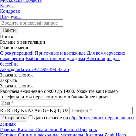
Московская область
Калуга
Кондрово
Шоурумы
Найти
Поиск
Больше о вентиляции
Главное меню
C рекуперацией
Приточные и вытяжные
Для коммерческих
помещений
Выбор вентиляции для дома
Вентиляция для
бассейна
zakaz@turkov.ru
+7 499 399-33-25
Заказать звонок
Закрыть
Заказать звонок
Работаем ежедневно с 9:00 до 19:00. Укажите ваш номер
телефона, и мы перезвоним вам в ближайшее время
Ru
Ru
By
Kz
Az
Am
Ge
Kg
Tj
Uz
Отправить
Даю согласие
на обработку своих персональных
данных
Главная
Каталог
Сравнение
Корзина
Профиль
Каталог
Опции и расходные материалы
Фильтры
Zenit Heco