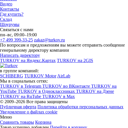
Видео
Контакты
Где купить?
Склад
Шоурумы
Связаться с нами
пн–вс, 09:00–19:00
+7 499 399-33-25
zakaz@turkov.ru
По вопросам и предложениям вы можете отправить сообщение
генеральному директору компании
Написать директору
TURKOV на Яндекс.Картах
TURKOV на 2GIS
в группе компаний:
SCHIBERG
TURKOV Motor
AirLab
Мы в социальных сетях:
TURKOV в Telegram
TURKOV во ВКонтакте
TURKOV на
YouTube
TURKOV в Одноклассниках
TURKOV на Дзене
TURKOV на RuTube
TURKOV в Max
© 2009–2026 Все права защищены
Публичная оферта
Политика обработки персональных данных
Уведомление о файлах cookie
Меню
Сравнить товары
Корзина
Товар успешно добавлен
Перейти в корзину