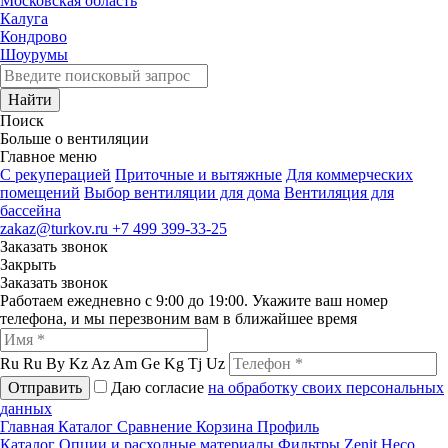
Московская область
Калуга
Кондрово
Шоурумы
Найти
Поиск
Больше о вентиляции
Главное меню
C рекуперацией
Приточные и вытяжные
Для коммерческих
помещений
Выбор вентиляции для дома
Вентиляция для
бассейна
zakaz@turkov.ru
+7 499 399-33-25
Заказать звонок
Закрыть
Заказать звонок
Работаем ежедневно с 9:00 до 19:00. Укажите ваш номер
телефона, и мы перезвоним вам в ближайшее время
Ru
Ru
By
Kz
Az
Am
Ge
Kg
Tj
Uz
Отправить
Даю согласие
на обработку своих персональных
данных
Главная
Каталог
Сравнение
Корзина
Профиль
Каталог
Опции и расходные материалы
Фильтры
Zenit Heco