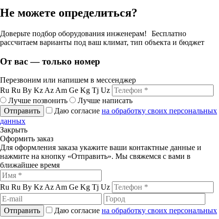
Не можете определиться?
Доверьте подбор оборудования инженерам! Бесплатно
рассчитаем варианты под ваш климат, тип объекта и бюджет
От вас — только номер
Перезвоним или напишем в мессенджер
Ru
Ru
By
Kz
Az
Am
Ge
Kg
Tj
Uz
Лучше позвонить
Лучше написать
Отправить
Даю согласие
на обработку своих персональных
данных
Закрыть
Оформить заказ
Для оформления заказа укажите ваши контактные данные и
нажмите на кнопку «Отправить». Мы свяжемся с вами в
ближайшее время
Ru
Ru
By
Kz
Az
Am
Ge
Kg
Tj
Uz
Отправить
Даю согласие
на обработку своих персональных