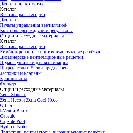
Датчики и автоматика
Каталог
Все товары категории
Датчики
Пульты управления вентиляцией
Контроллеры, модули и регуляторы
Опции и расходные материалы
Каталог
Все товары категории
Комбинированные приточно-вытяжные решётки
Дизайнерские вентиляционные решётки
Шумоглушители для вентиляции
Нагреватели и блоки преднагрева
Заслонки и клапаны
Кронштейны
Фильтры
Опции и расходные материалы
Zenit Standart
Zenit Heco и Zenit Cool Heco
Orbita
i-Vent и Block
Capsule
Capsule Pool
Hydra и Notos
Двигатели, вентиляторы, выравнивающие решётки