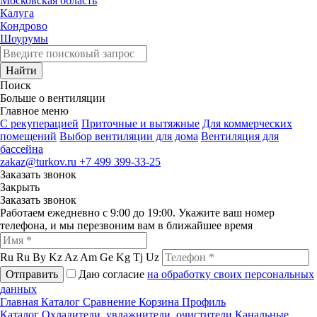
Московская область
Калуга
Кондрово
Шоурумы
Найти
Поиск
Больше о вентиляции
Главное меню
C рекуперацией
Приточные и вытяжные
Для коммерческих
помещений
Выбор вентиляции для дома
Вентиляция для
бассейна
zakaz@turkov.ru
+7 499 399-33-25
Заказать звонок
Закрыть
Заказать звонок
Работаем ежедневно с 9:00 до 19:00. Укажите ваш номер
телефона, и мы перезвоним вам в ближайшее время
Ru
Ru
By
Kz
Az
Am
Ge
Kg
Tj
Uz
Отправить
Даю согласие
на обработку своих персональных
данных
Главная
Каталог
Сравнение
Корзина
Профиль
Каталог
Охладители, увлажнители, очистители
Канальные