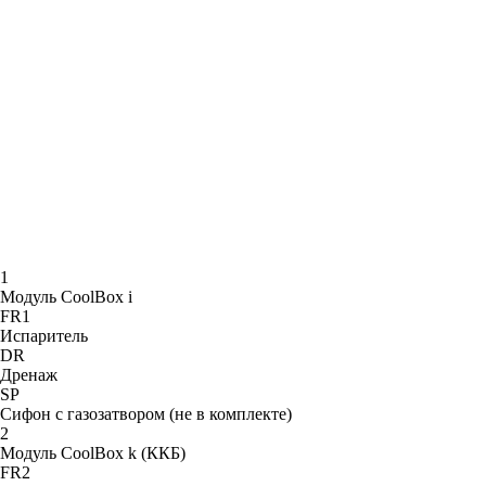
1
Модуль CoolBox i
FR1
Испаритель
DR
Дренаж
SP
Сифон с газозатвором (не в комплекте)
2
Модуль CoolBox k (ККБ)
FR2