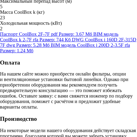
Максимальный перепад высот (м)
5
Масса CoolBox k (кг)
23
Холодильная мощность (кВт)
2
Паспорт CoolBox 2F-7F
pdf
Размер: 3.67 Мб
BIM модель
CoolBox k 2-7F
rfa
Размер: 744 Кб
DWG CoolBox i 160D 2F-315D
7F
dwg
Размер: 5.28 Мб
BIM модель CoolBox i 200D 2-3.5F
rfa
Размер: 1.24 Мб
Оплата
На нашем сайте можно приобрести онлайн фильтры, опции
и вентиляционные установки бытовой линейки. Однако при
приобретении оборудования мы рекомендуем получить
предварительную консультацию — это поможет избежать
ошибок.
Оставьте заявку:
с вами свяжется инженер по подбору
оборудования, поможет с расчётом и предложит удобные
варианты оплаты.
Производство
На некоторые модели нашего оборудования действует складская
программа, благодаря которой вы можете забрать установку