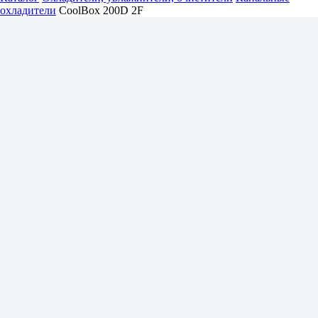
охладители
CoolBox 200D 2F