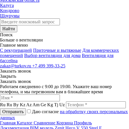
Московская область
Калуга
Кондрово
Шоурумы
Найти
Поиск
Больше о вентиляции
Главное меню
C рекуперацией
Приточные и вытяжные
Для коммерческих
помещений
Выбор вентиляции для дома
Вентиляция для
бассейна
zakaz@turkov.ru
+7 499 399-33-25
Заказать звонок
Закрыть
Заказать звонок
Работаем ежедневно с 9:00 до 19:00. Укажите ваш номер
телефона, и мы перезвоним вам в ближайшее время
Ru
Ru
By
Kz
Az
Am
Ge
Kg
Tj
Uz
Отправить
Даю согласие
на обработку своих персональных
данных
Главная
Каталог
Сравнение
Корзина
Профиль
Документация
BIM модель Zenit Heco V 550 Steel E