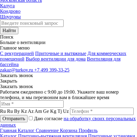
Московская область
Калуга
Кондрово
Шоурумы
Найти
Поиск
Больше о вентиляции
Главное меню
C рекуперацией
Приточные и вытяжные
Для коммерческих
помещений
Выбор вентиляции для дома
Вентиляция для
бассейна
zakaz@turkov.ru
+7 499 399-33-25
Заказать звонок
Закрыть
Заказать звонок
Работаем ежедневно с 9:00 до 19:00. Укажите ваш номер
телефона, и мы перезвоним вам в ближайшее время
Ru
Ru
By
Kz
Az
Am
Ge
Kg
Tj
Uz
Отправить
Даю согласие
на обработку своих персональных
данных
Главная
Каталог
Сравнение
Корзина
Профиль
Каталог
Приточно-вытяжная вентиляция
Приточные установки