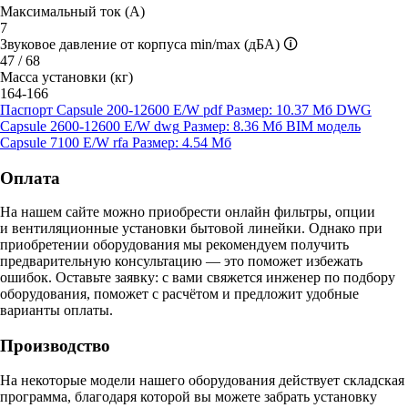
Максимальный ток (А)
7
Звуковое давление от корпуса min/max (дБА)
🛈
47 / 68
Масса установки (кг)
164-166
Паспорт Capsule 200-12600 E/W
pdf
Размер: 10.37 Мб
DWG
Capsule 2600-12600 E/W
dwg
Размер: 8.36 Мб
BIM модель
Capsule 7100 E/W
rfa
Размер: 4.54 Мб
Оплата
На нашем сайте можно приобрести онлайн фильтры, опции
и вентиляционные установки бытовой линейки. Однако при
приобретении оборудования мы рекомендуем получить
предварительную консультацию — это поможет избежать
ошибок.
Оставьте заявку:
с вами свяжется инженер по подбору
оборудования, поможет с расчётом и предложит удобные
варианты оплаты.
Производство
На некоторые модели нашего оборудования действует складская
программа, благодаря которой вы можете забрать установку