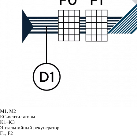
М1, М2
ЕС-вентиляторы
K1–K3
Энтальпийный рекуператор
F1, F2