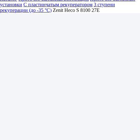
установки
С пластинчатым рекуператором
3 ступени
рекуперации (до -35 °C)
Zenit Heco S 8100 27E