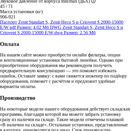
Звуковое давление от корпуса min/max (дБА)
🛈
45 / 71
Масса установки (кг)
906-921
Паспорт Zenit Standart S, Zenit Heco S и Criovent S 2000-15000
E/W
pdf
Размер: 4.02 Мб
DWG Zenit Standart S, Zenit Heco S и
Criovent S 2000-15000 E/W
dwg
Размер: 2.56 Мб
Оплата
На нашем сайте можно приобрести онлайн фильтры, опции
и вентиляционные установки бытовой линейки. Однако при
приобретении оборудования мы рекомендуем получить
предварительную консультацию — это поможет избежать
ошибок.
Оставьте заявку:
с вами свяжется инженер по подбору
оборудования, поможет с расчётом и предложит удобные
варианты оплаты.
Производство
На некоторые модели нашего оборудования действует складская
программа, благодаря которой вы можете забрать установку
сразу из наличия на складе. Такие модели отмечены плашкой
«В наличии на складе». Остальные установки, представленные
в каталоге, производятся под заказ. Срок производства