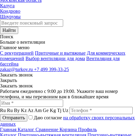
Московская область
Калуга
Кондрово
Шоурумы
Найти
Поиск
Больше о вентиляции
Главное меню
C рекуперацией
Приточные и вытяжные
Для коммерческих
помещений
Выбор вентиляции для дома
Вентиляция для
бассейна
zakaz@turkov.ru
+7 499 399-33-25
Заказать звонок
Закрыть
Заказать звонок
Работаем ежедневно с 9:00 до 19:00. Укажите ваш номер
телефона, и мы перезвоним вам в ближайшее время
Ru
Ru
By
Kz
Az
Am
Ge
Kg
Tj
Uz
Отправить
Даю согласие
на обработку своих персональных
данных
Главная
Каталог
Сравнение
Корзина
Профиль
Каталог
Приточно-вытяжная вентиляция
Приточно-вытяжные