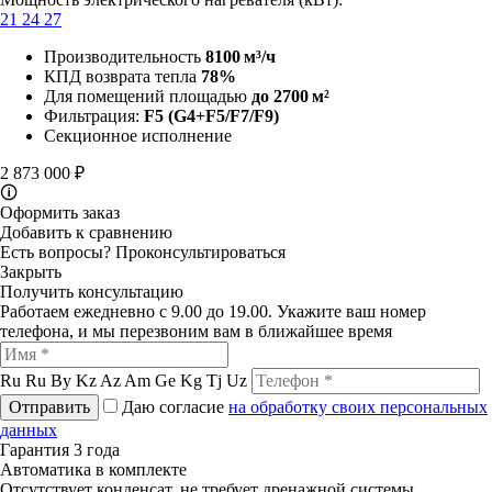
21
24
27
Производительность
8100 м³/ч
КПД возврата тепла
78%
Для помещений площадью
до 2700 м²
Фильтрация:
F5
(G4+F5/F7/F9)
Секционное исполнение
2 873 000 ₽
🛈
Оформить заказ
Добавить к сравнению
Есть вопросы?
Проконсультироваться
Закрыть
Получить консультацию
Работаем ежедневно с 9.00 до 19.00. Укажите ваш номер
телефона, и мы перезвоним вам в ближайшее время
Ru
Ru
By
Kz
Az
Am
Ge
Kg
Tj
Uz
Отправить
Даю согласие
на обработку своих персональных
данных
Гарантия 3 года
Автоматика в комплекте
Отсутствует конденсат, не требует дренажной системы