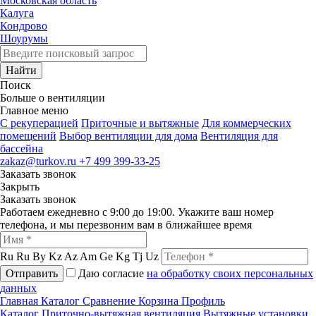
Московская область
Калуга
Кондрово
Шоурумы
Найти
Поиск
Больше о вентиляции
Главное меню
C рекуперацией
Приточные и вытяжные
Для коммерческих
помещений
Выбор вентиляции для дома
Вентиляция для
бассейна
zakaz@turkov.ru
+7 499 399-33-25
Заказать звонок
Закрыть
Заказать звонок
Работаем ежедневно с 9:00 до 19:00. Укажите ваш номер
телефона, и мы перезвоним вам в ближайшее время
Ru
Ru
By
Kz
Az
Am
Ge
Kg
Tj
Uz
Отправить
Даю согласие
на обработку своих персональных
данных
Главная
Каталог
Сравнение
Корзина
Профиль
Каталог
Приточно-вытяжная вентиляция
Вытяжные установки