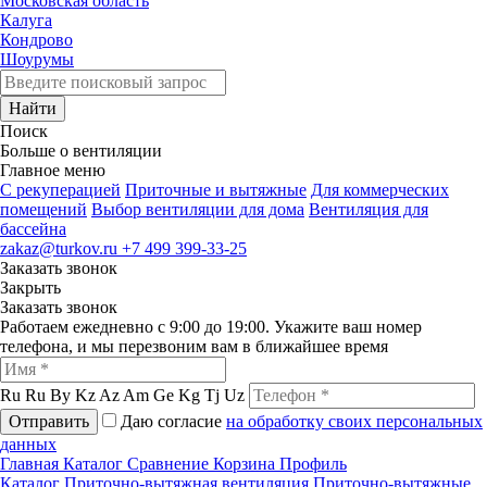
Московская область
Калуга
Кондрово
Шоурумы
Найти
Поиск
Больше о вентиляции
Главное меню
C рекуперацией
Приточные и вытяжные
Для коммерческих
помещений
Выбор вентиляции для дома
Вентиляция для
бассейна
zakaz@turkov.ru
+7 499 399-33-25
Заказать звонок
Закрыть
Заказать звонок
Работаем ежедневно с 9:00 до 19:00. Укажите ваш номер
телефона, и мы перезвоним вам в ближайшее время
Ru
Ru
By
Kz
Az
Am
Ge
Kg
Tj
Uz
Отправить
Даю согласие
на обработку своих персональных
данных
Главная
Каталог
Сравнение
Корзина
Профиль
Каталог
Приточно-вытяжная вентиляция
Приточно-вытяжные