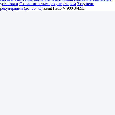
установки
С пластинчатым рекуператором
3 ступени
рекуперации (до -35 °C)
Zenit Heco V 900 3/4,5E