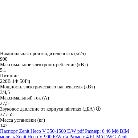
Номинальная производительность (м³/ч)
900
Максимальное электропотребление (кВт)
5,1
Питание
220В 1Ф 50Гц
Мощность электрического нагревателя (кВт)
3/4,5
Максимальный ток (А)
27,5
Звуковое давление от корпуса min/max (дБА)
🛈
37 / 55
Масса установки (кг)
147
Паспорт Zenit Heco V 350-1500 E/W
pdf
Размер: 6.46 Мб
BIM
модель Zenit Heco V 900 E/W
rfa
Размер: 4.61 Мб
DWG Zenit