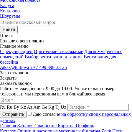
Московская область
Калуга
Кондрово
Шоурумы
Найти
Поиск
Больше о вентиляции
Главное меню
C рекуперацией
Приточные и вытяжные
Для коммерческих
помещений
Выбор вентиляции для дома
Вентиляция для
бассейна
zakaz@turkov.ru
+7 499 399-33-25
Заказать звонок
Закрыть
Заказать звонок
Работаем ежедневно с 9:00 до 19:00. Укажите ваш номер
телефона, и мы перезвоним вам в ближайшее время
Ru
Ru
By
Kz
Az
Am
Ge
Kg
Tj
Uz
Отправить
Даю согласие
на обработку своих персональных
данных
Главная
Каталог
Сравнение
Корзина
Профиль
Каталог
Опции и расходные материалы
Фильтры
Zenit Heco