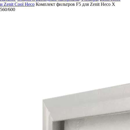
и Zenit Cool Heco
Комплект фильтров F5 для Zenit Heco X
560/600