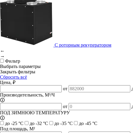
С роторным рекуператором
←
→
Фильтр
Выбрать параметры
Закрыть фильтры
Сбросить всё
Цена, ₽
от
Производительность, М³/Ч
🛈
от
ПОД ЗИМНЮЮ ТЕМПЕРАТУРУ
🛈
до -25 °C
до -32 °C
до -35 °C
до -45 °C
Под площадь, М²