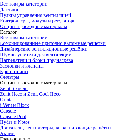
Все товары категории
Датчики
Пульты управления вентиляцией
Контроллеры, модули и регуляторы
Опции и расходные материалы
Каталог
Все товары категории
Комбинированные приточно-вытяжные решётки
Дизайнерские вентиляционные решётки
Шумоглушители для вентиляции
Нагреватели и блоки преднагрева
Заслонки и клапаны
Кронштейны
Фильтры
Опции и расходные материалы
Zenit Standart
Zenit Heco и Zenit Cool Heco
Orbita
i-Vent и Block
Capsule
Capsule Pool
Hydra и Notos
Двигатели, вентиляторы, выравнивающие решётки
Акции
Главное меню