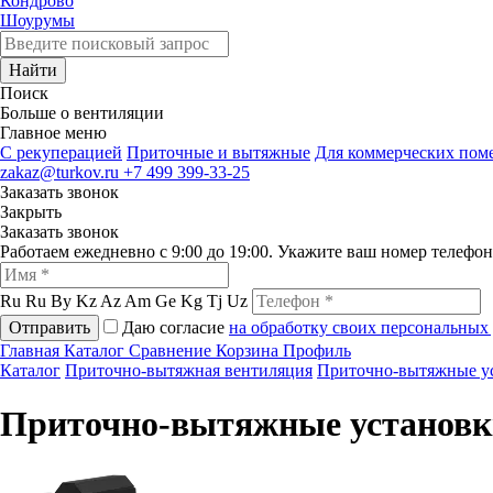
Кондрово
Шоурумы
Найти
Поиск
Больше о вентиляции
Главное меню
C рекуперацией
Приточные и вытяжные
Для коммерческих по
zakaz@turkov.ru
+7 499 399-33-25
Заказать звонок
Закрыть
Заказать звонок
Работаем ежедневно с 9:00 до 19:00. Укажите ваш номер телефо
Ru
Ru
By
Kz
Az
Am
Ge
Kg
Tj
Uz
Отправить
Даю согласие
на обработку своих персональных
Главная
Каталог
Сравнение
Корзина
Профиль
Каталог
Приточно-вытяжная вентиляция
Приточно-вытяжные у
Приточно-вытяжные установк