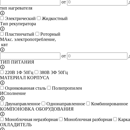
от
тип нагревателя
🛈
Электрический
Жидкостный
Тип рекуператора
🛈
Пластинчатый
Роторный
МАкс. электропотребление,
квт
🛈
от
ТИП ПИТАНИЯ
🛈
220В 1Ф 50Гц
380В 3Ф 50Гц
МАТЕРИАЛ КОРПУСА
🛈
Оцинкованная сталь
Полипропилен
ИСполнение
🛈
Двунаправленное
Однонаправленное
Комбинированное
КОМПОНОВКА ОБОРУДОВАНИЯ
🛈
Моноблочная неразборная
Моноблочная разборная
Карка
ОХЛАДИТЕЛЬ
🛈