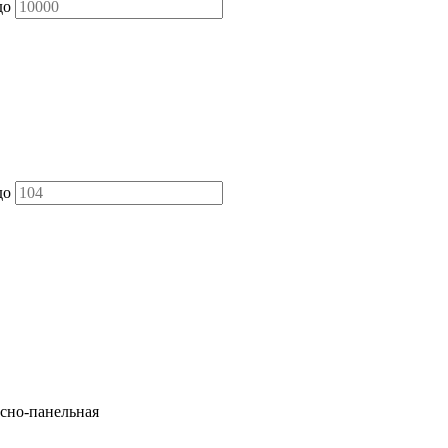
до
до
сно-панельная