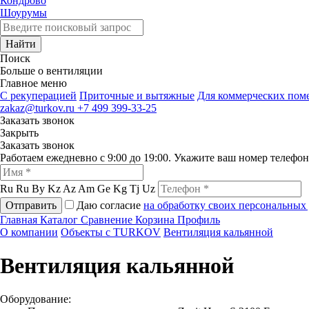
Кондрово
Шоурумы
Найти
Поиск
Больше о вентиляции
Главное меню
C рекуперацией
Приточные и вытяжные
Для коммерческих по
zakaz@turkov.ru
+7 499 399-33-25
Заказать звонок
Закрыть
Заказать звонок
Работаем ежедневно с 9:00 до 19:00. Укажите ваш номер телефо
Ru
Ru
By
Kz
Az
Am
Ge
Kg
Tj
Uz
Отправить
Даю согласие
на обработку своих персональных
Главная
Каталог
Сравнение
Корзина
Профиль
О компании
Объекты с TURKOV
Вентиляция кальянной
Вентиляция кальянной
Оборудование: