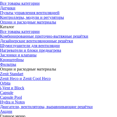
Все товары категории
Датчики
Пульты управления вентиляцией
Контроллеры, модули и регуляторы
Опции и расходные материалы
Каталог
Все товары категории
Комбинированные приточно-вытяжные решётки
Дизайнерские вентиляционные решётки
Шумоглушители для вентиляции
Нагреватели и блоки преднагрева
Заслонки и клапаны
Кронштейны
Фильтры
Опции и расходные материалы
Zenit Standart
Zenit Heco и Zenit Cool Heco
Orbita
i-Vent и Block
Capsule
Capsule Pool
Hydra и Notos
Двигатели, вентиляторы, выравнивающие решётки
Акции
Главное меню