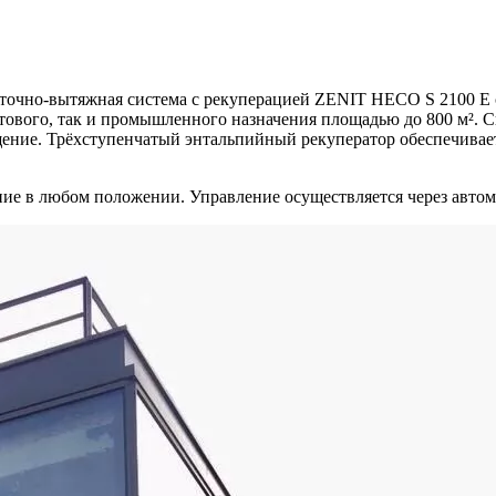
иточно-вытяжная система с рекуперацией ZENIT HECO S 2100 E 
ового, так и промышленного назначения площадью до 800 м². Ск
ение. Трёхступенчатый энтальпийный рекуператор обеспечивает 
ие в любом положении. Управление осуществляется через автом