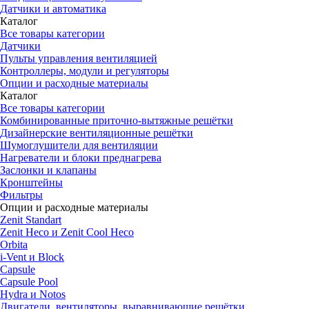
Датчики и автоматика
Каталог
Все товары категории
Датчики
Пульты управления вентиляцией
Контроллеры, модули и регуляторы
Опции и расходные материалы
Каталог
Все товары категории
Комбинированные приточно-вытяжные решётки
Дизайнерские вентиляционные решётки
Шумоглушители для вентиляции
Нагреватели и блоки преднагрева
Заслонки и клапаны
Кронштейны
Фильтры
Опции и расходные материалы
Zenit Standart
Zenit Heco и Zenit Cool Heco
Orbita
i-Vent и Block
Capsule
Capsule Pool
Hydra и Notos
Двигатели, вентиляторы, выравнивающие решётки