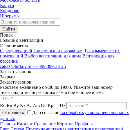
Московская область
Калуга
Кондрово
Шоурумы
Найти
Поиск
Больше о вентиляции
Главное меню
C рекуперацией
Приточные и вытяжные
Для коммерческих
помещений
Выбор вентиляции для дома
Вентиляция для
бассейна
zakaz@turkov.ru
+7 499 399-33-25
Заказать звонок
Закрыть
Заказать звонок
Работаем ежедневно с 9:00 до 19:00. Укажите ваш номер
телефона, и мы перезвоним вам в ближайшее время
Ru
Ru
By
Kz
Az
Am
Ge
Kg
Tj
Uz
Отправить
Даю согласие
на обработку своих персональных
данных
Главная
Каталог
Сравнение
Корзина
Профиль
Блог
Статьи
Приточно-вытяжная вентиляция с рекуперацией