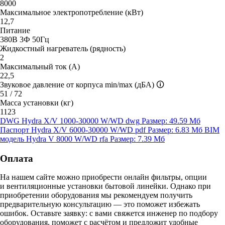
8000
Максимальное электропотребление (кВт)
12,7
Питание
380В 3Ф 50Гц
Жидкостный нагреватель (рядность)
2
Максимальный ток (А)
22,5
Звуковое давление от корпуса min/max (дБА)
🛈
51 / 72
Масса установки (кг)
1123
DWG Hydra X/V 1000-30000 W/WD
dwg
Размер: 49.59 Мб
Паспорт Hydra X/V 6000-30000 W/WD
pdf
Размер: 6.83 Мб
BIM
модель Hydra V 8000 W/WD
rfa
Размер: 7.39 Мб
Оплата
На нашем сайте можно приобрести онлайн фильтры, опции
и вентиляционные установки бытовой линейки. Однако при
приобретении оборудования мы рекомендуем получить
предварительную консультацию — это поможет избежать
ошибок.
Оставьте заявку:
с вами свяжется инженер по подбору
оборудования, поможет с расчётом и предложит удобные