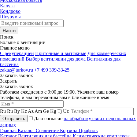
Московская область
Калуга
Кондрово
Шоурумы
Найти
Поиск
Больше о вентиляции
Главное меню
C рекуперацией
Приточные и вытяжные
Для коммерческих
помещений
Выбор вентиляции для дома
Вентиляция для
бассейна
zakaz@turkov.ru
+7 499 399-33-25
Заказать звонок
Закрыть
Заказать звонок
Работаем ежедневно с 9:00 до 19:00. Укажите ваш номер
телефона, и мы перезвоним вам в ближайшее время
Ru
Ru
By
Kz
Az
Am
Ge
Kg
Tj
Uz
Отправить
Даю согласие
на обработку своих персональных
данных
Главная
Каталог
Сравнение
Корзина
Профиль
Каталог
Вентиляция для бассейна
Климатические комплексы