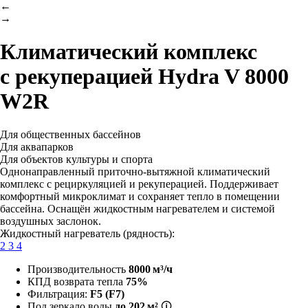
←
→
Климатический комплекс
с рекуперацией
Hydra V 8000
W2R
Для общественных бассейнов
Для аквапарков
Для объектов культуры и спорта
Однонаправленный приточно-вытяжной климатический
комплекс с рециркуляцией и рекуперацией. Поддерживает
комфортный микроклимат и сохраняет тепло в помещении
бассейна. Оснащён жидкостным нагревателем и системой
воздушных заслонок.
Жидкостный нагреватель (рядность):
2
3
4
Производительность
8000 м³/ч
КПД возврата тепла
75%
Фильтрация:
F5 (F7)
Под зеркало воды
до 202 м²
🛈