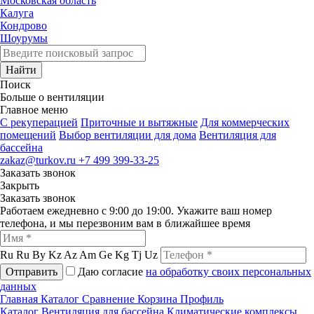
Московская область
Калуга
Кондрово
Шоурумы
Найти
Поиск
Больше о вентиляции
Главное меню
C рекуперацией
Приточные и вытяжные
Для коммерческих
помещений
Выбор вентиляции для дома
Вентиляция для
бассейна
zakaz@turkov.ru
+7 499 399-33-25
Заказать звонок
Закрыть
Заказать звонок
Работаем ежедневно с 9:00 до 19:00. Укажите ваш номер
телефона, и мы перезвоним вам в ближайшее время
Ru
Ru
By
Kz
Az
Am
Ge
Kg
Tj
Uz
Отправить
Даю согласие
на обработку своих персональных
данных
Главная
Каталог
Сравнение
Корзина
Профиль
Каталог
Вентиляция для бассейна
Климатические комплексы