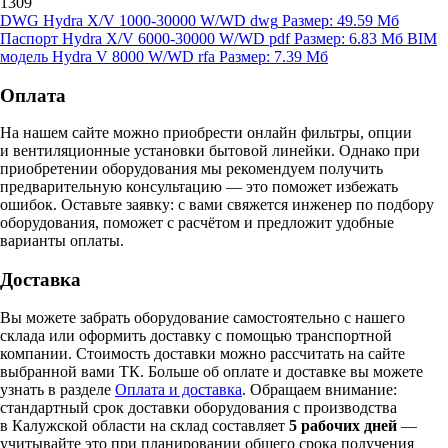
1309
DWG Hydra X/V 1000-30000 W/WD
dwg
Размер: 49.59 Мб
Паспорт Hydra X/V 6000-30000 W/WD
pdf
Размер: 6.83 Мб
BIM
модель Hydra V 8000 W/WD
rfa
Размер: 7.39 Мб
Оплата
На нашем сайте можно приобрести онлайн фильтры, опции
и вентиляционные установки бытовой линейки. Однако при
приобретении оборудования мы рекомендуем получить
предварительную консультацию — это поможет избежать
ошибок.
Оставьте заявку:
с вами свяжется инженер по подбору
оборудования, поможет с расчётом и предложит удобные
варианты оплаты.
Доставка
Вы можете забрать оборудование самостоятельно с нашего
склада или оформить доставку с помощью транспортной
компании. Стоимость доставки можно рассчитать на сайте
выбранной вами ТК. Больше об оплате и доставке вы можете
узнать в разделе
Оплата и доставка
. Обращаем внимание:
стандартный срок доставки оборудования с производства
в Калужской области на склад составляет
5 рабочих дней
—
учитывайте это при планировании общего срока получения