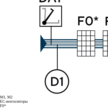
М1, М2
ЕС-вентиляторы
F0*