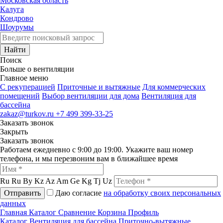
Московская область
Калуга
Кондрово
Шоурумы
Найти
Поиск
Больше о вентиляции
Главное меню
C рекуперацией
Приточные и вытяжные
Для коммерческих
помещений
Выбор вентиляции для дома
Вентиляция для
бассейна
zakaz@turkov.ru
+7 499 399-33-25
Заказать звонок
Закрыть
Заказать звонок
Работаем ежедневно с 9:00 до 19:00. Укажите ваш номер
телефона, и мы перезвоним вам в ближайшее время
Ru
Ru
By
Kz
Az
Am
Ge
Kg
Tj
Uz
Отправить
Даю согласие
на обработку своих персональных
данных
Главная
Каталог
Сравнение
Корзина
Профиль
Каталог
Вентиляция для бассейна
Приточно-вытяжные