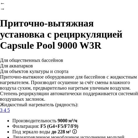
←
→
Приточно-вытяжная
установка с рециркуляцией
Capsule Pool 9000 W3R
Для общественных бассейнов
Для аквапарков
Для объектов культуры и спорта
Приточно-вытяжное оборудование для бассейнов с жидкостным
нагревателем. Производит осушение за счёт смены влажного
воздуха сухим, предварительно нагретым уличным воздухом.
Степень рециркуляции автоматически поддерживается системой
воздушных заслонок.
Жидкостный нагреватель (рядность):
3
4
5
Производительность
9000 м³/ч
Фильтрация:
F5
(G4+F5/F7/F9)
Под зеркало воды
до 228 м²
🛈
Двунаправленное моноблочное исполнение модулей