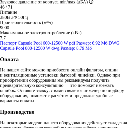
Звуковое давление от корпуса min/max (дБА)
🛈
46 / 71
Питание
380В 3Ф 50Гц
Производительность (м³/ч)
9000
Максимальное электропотребление (кВт)
7,7
Паспорт Capsule Pool 600-12500 W
pdf
Размер: 6.92 Мб
DWG
Capsule Pool 800-12500 W
dwg
Размер: 8.79 Мб
Оплата
На нашем сайте можно приобрести онлайн фильтры, опции
и вентиляционные установки бытовой линейки. Однако при
приобретении оборудования мы рекомендуем получить
предварительную консультацию — это поможет избежать
ошибок.
Оставьте заявку:
с вами свяжется инженер по подбору
оборудования, поможет с расчётом и предложит удобные
варианты оплаты.
Производство
На некоторые модели нашего оборудования действует складская
программа, благодаря которой вы можете забрать установку