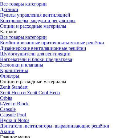
Все товары категории
Датчики
Пульты управления вентиляцией
Контроллеры, модули и регуляторы
Опции и расходные материалы
Каталог
Все товары категории
Комбинированные приточно-вытяжные решётки
Дизайнерские вентиляционные решётки
Шумоглушители для вентиляции
Нагреватели и блоки преднагрева
Заслонки и клапаны
Кронштейны
Фильтры
Опции и расходные материалы
Zenit Standart
Zenit Heco и Zenit Cool Heco
Orbita
i-Vent и Block
Capsule
Capsule Pool
Hydra и Notos
Двигатели, вентиляторы, выравнивающие решётки
Акции
Главное меню