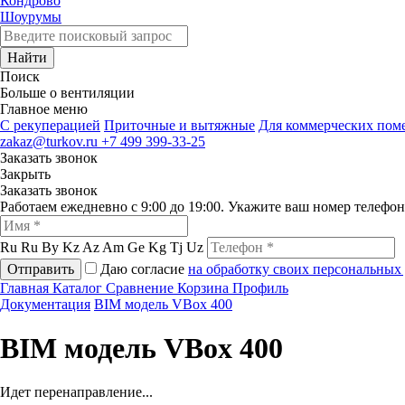
Кондрово
Шоурумы
Найти
Поиск
Больше о вентиляции
Главное меню
C рекуперацией
Приточные и вытяжные
Для коммерческих по
zakaz@turkov.ru
+7 499 399-33-25
Заказать звонок
Закрыть
Заказать звонок
Работаем ежедневно с 9:00 до 19:00. Укажите ваш номер телефо
Ru
Ru
By
Kz
Az
Am
Ge
Kg
Tj
Uz
Отправить
Даю согласие
на обработку своих персональных
Главная
Каталог
Сравнение
Корзина
Профиль
Документация
BIM модель VBox 400
BIM модель VBox 400
Идет перенаправление...