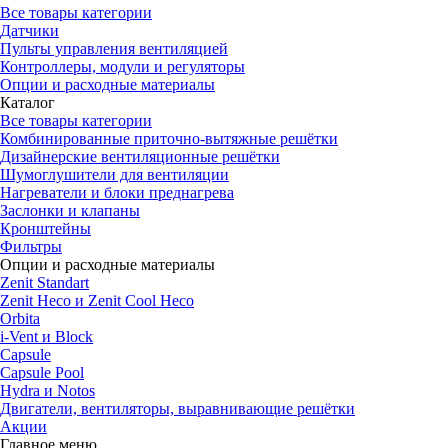
Все товары категории
Датчики
Пульты управления вентиляцией
Контроллеры, модули и регуляторы
Опции и расходные материалы
Каталог
Все товары категории
Комбинированные приточно-вытяжные решётки
Дизайнерские вентиляционные решётки
Шумоглушители для вентиляции
Нагреватели и блоки преднагрева
Заслонки и клапаны
Кронштейны
Фильтры
Опции и расходные материалы
Zenit Standart
Zenit Heco и Zenit Cool Heco
Orbita
i-Vent и Block
Capsule
Capsule Pool
Hydra и Notos
Двигатели, вентиляторы, выравнивающие решётки
Акции
Главное меню