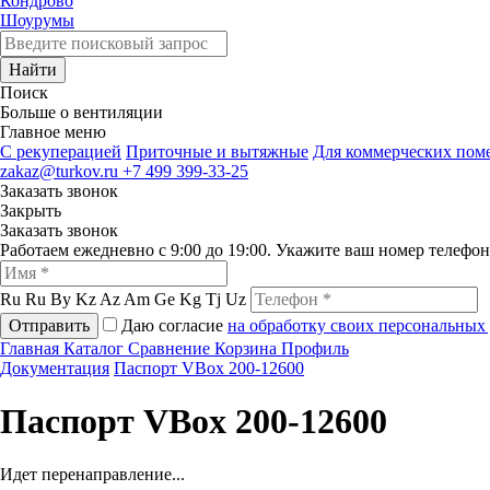
Кондрово
Шоурумы
Найти
Поиск
Больше о вентиляции
Главное меню
C рекуперацией
Приточные и вытяжные
Для коммерческих по
zakaz@turkov.ru
+7 499 399-33-25
Заказать звонок
Закрыть
Заказать звонок
Работаем ежедневно с 9:00 до 19:00. Укажите ваш номер телефо
Ru
Ru
By
Kz
Az
Am
Ge
Kg
Tj
Uz
Отправить
Даю согласие
на обработку своих персональных
Главная
Каталог
Сравнение
Корзина
Профиль
Документация
Паспорт VBox 200-12600
Паспорт VBox 200-12600
Идет перенаправление...