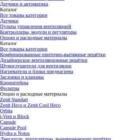
Датчики и автоматика
Каталог
Все товары категории
Датчики
Пульты управления вентиляцией
Контроллеры, модули и регуляторы
Опции и расходные материалы
Каталог
Все товары категории
Комбинированные приточно-вытяжные решётки
Дизайнерские вентиляционные решётки
Шумоглушители для вентиляции
Нагреватели и блоки преднагрева
Заслонки и клапаны
Кронштейны
Фильтры
Опции и расходные материалы
Zenit Standart
Zenit Heco и Zenit Cool Heco
Orbita
i-Vent и Block
Capsule
Capsule Pool
Hydra и Notos
Двигатели, вентиляторы, выравнивающие решётки