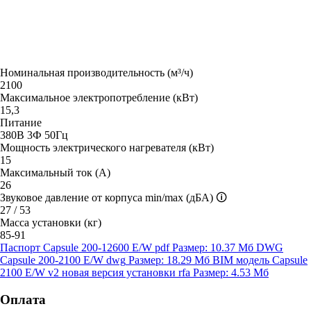
Номинальная производительность (м³/ч)
2100
Максимальное электропотребление (кВт)
15,3
Питание
380В 3Ф 50Гц
Мощность электрического нагревателя (кВт)
15
Максимальный ток (А)
26
Звуковое давление от корпуса min/max (дБА)
🛈
27 / 53
Масса установки (кг)
85-91
Паспорт Capsule 200-12600 E/W
pdf
Размер: 10.37 Мб
DWG
Capsule 200-2100 E/W
dwg
Размер: 18.29 Мб
BIM модель Capsule
2100 E/W v2 новая версия установки
rfa
Размер: 4.53 Мб
Оплата