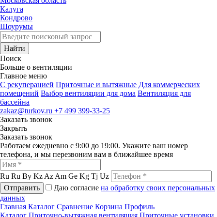
Московская область
Калуга
Кондрово
Шоурумы
Найти
Поиск
Больше о вентиляции
Главное меню
C рекуперацией
Приточные и вытяжные
Для коммерческих
помещений
Выбор вентиляции для дома
Вентиляция для
бассейна
zakaz@turkov.ru
+7 499 399-33-25
Заказать звонок
Закрыть
Заказать звонок
Работаем ежедневно с 9:00 до 19:00. Укажите ваш номер
телефона, и мы перезвоним вам в ближайшее время
Ru
Ru
By
Kz
Az
Am
Ge
Kg
Tj
Uz
Отправить
Даю согласие
на обработку своих персональных
данных
Главная
Каталог
Сравнение
Корзина
Профиль
Каталог
Приточно-вытяжная вентиляция
Приточные установки