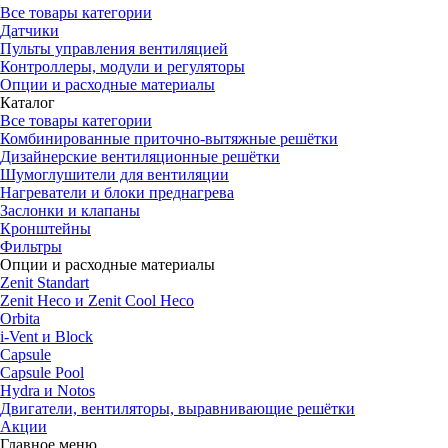
Все товары категории
Датчики
Пульты управления вентиляцией
Контроллеры, модули и регуляторы
Опции и расходные материалы
Каталог
Все товары категории
Комбинированные приточно-вытяжные решётки
Дизайнерские вентиляционные решётки
Шумоглушители для вентиляции
Нагреватели и блоки преднагрева
Заслонки и клапаны
Кронштейны
Фильтры
Опции и расходные материалы
Zenit Standart
Zenit Heco и Zenit Cool Heco
Orbita
i-Vent и Block
Capsule
Capsule Pool
Hydra и Notos
Двигатели, вентиляторы, выравнивающие решётки
Акции
Главное меню