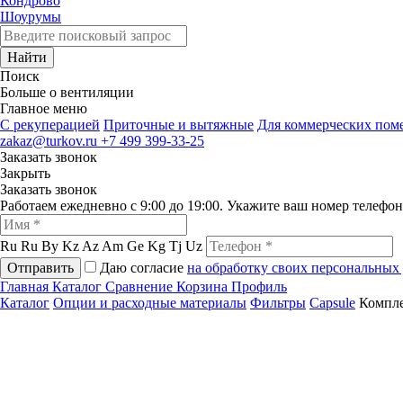
Кондрово
Шоурумы
Найти
Поиск
Больше о вентиляции
Главное меню
C рекуперацией
Приточные и вытяжные
Для коммерческих по
zakaz@turkov.ru
+7 499 399-33-25
Заказать звонок
Закрыть
Заказать звонок
Работаем ежедневно с 9:00 до 19:00. Укажите ваш номер телефо
Ru
Ru
By
Kz
Az
Am
Ge
Kg
Tj
Uz
Отправить
Даю согласие
на обработку своих персональных
Главная
Каталог
Сравнение
Корзина
Профиль
Каталог
Опции и расходные материалы
Фильтры
Capsule
Компле