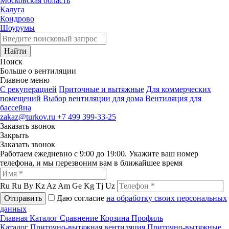
Московская область
Калуга
Кондрово
Шоурумы
Найти
Поиск
Больше о вентиляции
Главное меню
C рекуперацией
Приточные и вытяжные
Для коммерческих
помещений
Выбор вентиляции для дома
Вентиляция для
бассейна
zakaz@turkov.ru
+7 499 399-33-25
Заказать звонок
Закрыть
Заказать звонок
Работаем ежедневно с 9:00 до 19:00. Укажите ваш номер
телефона, и мы перезвоним вам в ближайшее время
Ru
Ru
By
Kz
Az
Am
Ge
Kg
Tj
Uz
Отправить
Даю согласие
на обработку своих персональных
данных
Главная
Каталог
Сравнение
Корзина
Профиль
Каталог
Приточно-вытяжная вентиляция
Приточно-вытяжные