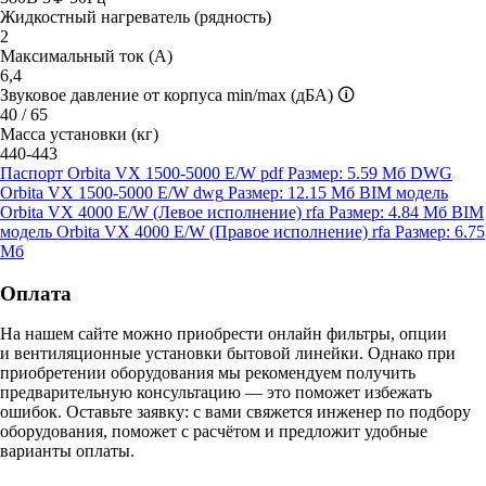
Жидкостный нагреватель (рядность)
2
Максимальный ток (А)
6,4
Звуковое давление от корпуса min/max (дБА)
🛈
40 / 65
Масса установки (кг)
440-443
Паспорт Orbita VX 1500-5000 E/W
pdf
Размер: 5.59 Мб
DWG
Orbita VX 1500-5000 E/W
dwg
Размер: 12.15 Мб
BIM модель
Orbita VX 4000 E/W (Левое исполнение)
rfa
Размер: 4.84 Мб
BIM
модель Orbita VX 4000 E/W (Правое исполнение)
rfa
Размер: 6.75
Мб
Оплата
На нашем сайте можно приобрести онлайн фильтры, опции
и вентиляционные установки бытовой линейки. Однако при
приобретении оборудования мы рекомендуем получить
предварительную консультацию — это поможет избежать
ошибок.
Оставьте заявку:
с вами свяжется инженер по подбору
оборудования, поможет с расчётом и предложит удобные
варианты оплаты.