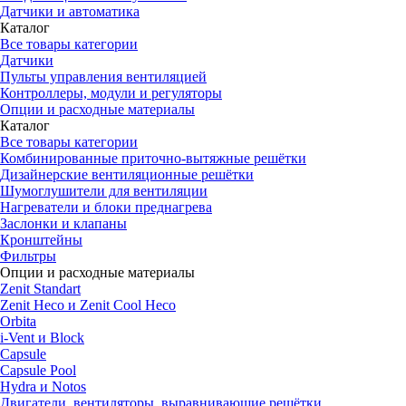
Датчики и автоматика
Каталог
Все товары категории
Датчики
Пульты управления вентиляцией
Контроллеры, модули и регуляторы
Опции и расходные материалы
Каталог
Все товары категории
Комбинированные приточно-вытяжные решётки
Дизайнерские вентиляционные решётки
Шумоглушители для вентиляции
Нагреватели и блоки преднагрева
Заслонки и клапаны
Кронштейны
Фильтры
Опции и расходные материалы
Zenit Standart
Zenit Heco и Zenit Cool Heco
Orbita
i-Vent и Block
Capsule
Capsule Pool
Hydra и Notos
Двигатели, вентиляторы, выравнивающие решётки