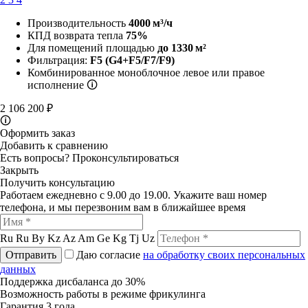
Производительность
4000 м³/ч
КПД возврата тепла
75%
Для помещений площадью
до 1330 м²
Фильтрация:
F5
(G4+F5/F7/F9)
Комбинированное моноблочное левое или правое
исполнение
🛈
2 106 200 ₽
🛈
Оформить заказ
Добавить к сравнению
Есть вопросы?
Проконсультироваться
Закрыть
Получить консультацию
Работаем ежедневно с 9.00 до 19.00. Укажите ваш номер
телефона, и мы перезвоним вам в ближайшее время
Ru
Ru
By
Kz
Az
Am
Ge
Kg
Tj
Uz
Отправить
Даю согласие
на обработку своих персональных
данных
Поддержка дисбаланса до 30%
Возможность работы в режиме фрикулинга
Гарантия 3 года