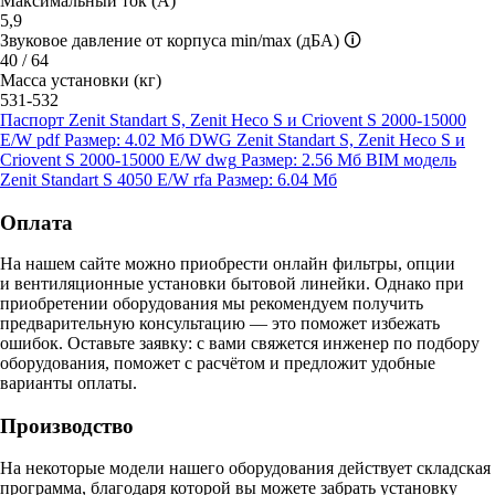
Максимальный ток (А)
5,9
Звуковое давление от корпуса min/max (дБА)
🛈
40 / 64
Масса установки (кг)
531-532
Паспорт Zenit Standart S, Zenit Heco S и Criovent S 2000-15000
E/W
pdf
Размер: 4.02 Мб
DWG Zenit Standart S, Zenit Heco S и
Criovent S 2000-15000 E/W
dwg
Размер: 2.56 Мб
BIM модель
Zenit Standart S 4050 E/W
rfa
Размер: 6.04 Мб
Оплата
На нашем сайте можно приобрести онлайн фильтры, опции
и вентиляционные установки бытовой линейки. Однако при
приобретении оборудования мы рекомендуем получить
предварительную консультацию — это поможет избежать
ошибок.
Оставьте заявку:
с вами свяжется инженер по подбору
оборудования, поможет с расчётом и предложит удобные
варианты оплаты.
Производство
На некоторые модели нашего оборудования действует складская
программа, благодаря которой вы можете забрать установку