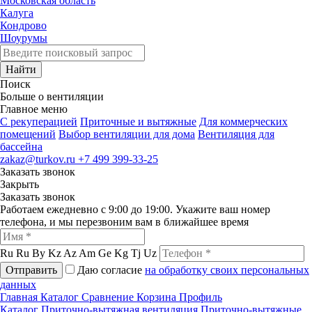
Московская область
Калуга
Кондрово
Шоурумы
Найти
Поиск
Больше о вентиляции
Главное меню
C рекуперацией
Приточные и вытяжные
Для коммерческих
помещений
Выбор вентиляции для дома
Вентиляция для
бассейна
zakaz@turkov.ru
+7 499 399-33-25
Заказать звонок
Закрыть
Заказать звонок
Работаем ежедневно с 9:00 до 19:00. Укажите ваш номер
телефона, и мы перезвоним вам в ближайшее время
Ru
Ru
By
Kz
Az
Am
Ge
Kg
Tj
Uz
Отправить
Даю согласие
на обработку своих персональных
данных
Главная
Каталог
Сравнение
Корзина
Профиль
Каталог
Приточно-вытяжная вентиляция
Приточно-вытяжные