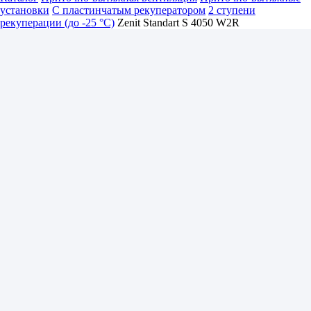
установки
С пластинчатым рекуператором
2 ступени
рекуперации (до -25 °C)
Zenit Standart S 4050 W2R