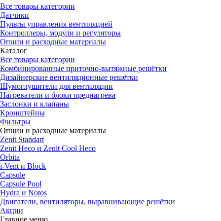
Все товары категории
Датчики
Пульты управления вентиляцией
Контроллеры, модули и регуляторы
Опции и расходные материалы
Каталог
Все товары категории
Комбинированные приточно-вытяжные решётки
Дизайнерские вентиляционные решётки
Шумоглушители для вентиляции
Нагреватели и блоки преднагрева
Заслонки и клапаны
Кронштейны
Фильтры
Опции и расходные материалы
Zenit Standart
Zenit Heco и Zenit Cool Heco
Orbita
i-Vent и Block
Capsule
Capsule Pool
Hydra и Notos
Двигатели, вентиляторы, выравнивающие решётки
Акции
Главное меню