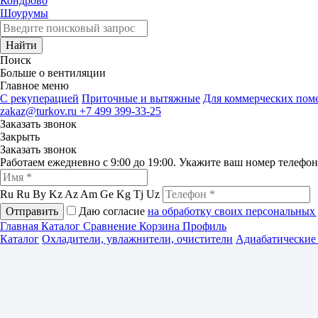
Кондрово
Шоурумы
Найти
Поиск
Больше о вентиляции
Главное меню
C рекуперацией
Приточные и вытяжные
Для коммерческих по
zakaz@turkov.ru
+7 499 399-33-25
Заказать звонок
Закрыть
Заказать звонок
Работаем ежедневно с 9:00 до 19:00. Укажите ваш номер телефо
Ru
Ru
By
Kz
Az
Am
Ge
Kg
Tj
Uz
Отправить
Даю согласие
на обработку своих персональных
Главная
Каталог
Сравнение
Корзина
Профиль
Каталог
Охладители, увлажнители, очистители
Адиабатические