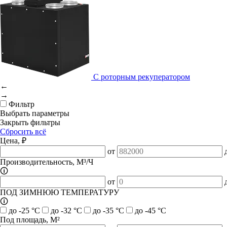
С роторным рекуператором
←
→
Фильтр
Выбрать параметры
Закрыть фильтры
Сбросить всё
Цена, ₽
от
Производительность, М³/Ч
🛈
от
ПОД ЗИМНЮЮ ТЕМПЕРАТУРУ
🛈
до -25 °C
до -32 °C
до -35 °C
до -45 °C
Под площадь, М²