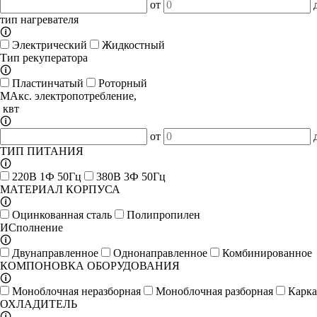
от
тип нагревателя
🛈
Электрический
Жидкостный
Тип рекуператора
🛈
Пластинчатый
Роторный
МАкс. электропотребление,
квт
🛈
от
ТИП ПИТАНИЯ
🛈
220В 1Ф 50Гц
380В 3Ф 50Гц
МАТЕРИАЛ КОРПУСА
🛈
Оцинкованная сталь
Полипропилен
ИСполнение
🛈
Двунаправленное
Однонаправленное
Комбинированное
КОМПОНОВКА ОБОРУДОВАНИЯ
🛈
Моноблочная неразборная
Моноблочная разборная
Карка
ОХЛАДИТЕЛЬ
🛈