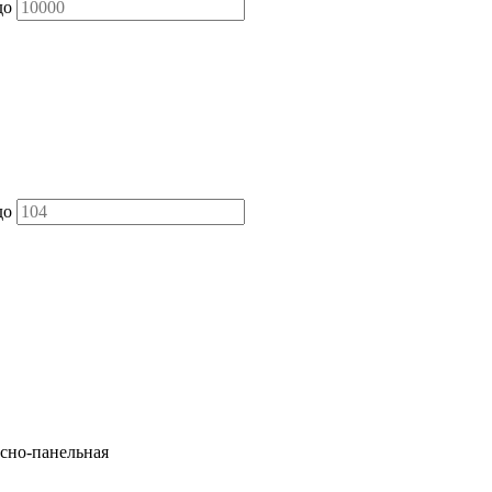
до
до
сно-панельная