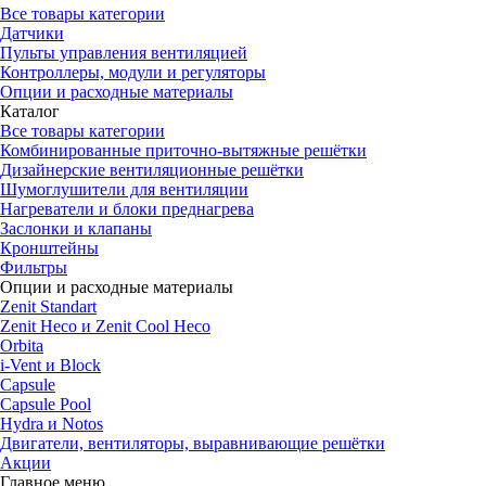
Все товары категории
Датчики
Пульты управления вентиляцией
Контроллеры, модули и регуляторы
Опции и расходные материалы
Каталог
Все товары категории
Комбинированные приточно-вытяжные решётки
Дизайнерские вентиляционные решётки
Шумоглушители для вентиляции
Нагреватели и блоки преднагрева
Заслонки и клапаны
Кронштейны
Фильтры
Опции и расходные материалы
Zenit Standart
Zenit Heco и Zenit Cool Heco
Orbita
i-Vent и Block
Capsule
Capsule Pool
Hydra и Notos
Двигатели, вентиляторы, выравнивающие решётки
Акции
Главное меню