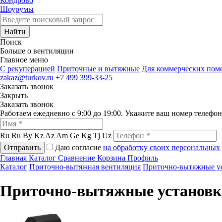
Кондрово
Шоурумы
Найти
Поиск
Больше о вентиляции
Главное меню
C рекуперацией
Приточные и вытяжные
Для коммерческих по
zakaz@turkov.ru
+7 499 399-33-25
Заказать звонок
Закрыть
Заказать звонок
Работаем ежедневно с 9:00 до 19:00. Укажите ваш номер телефо
Ru
Ru
By
Kz
Az
Am
Ge
Kg
Tj
Uz
Отправить
Даю согласие
на обработку своих персональных
Главная
Каталог
Сравнение
Корзина
Профиль
Каталог
Приточно-вытяжная вентиляция
Приточно-вытяжные у
Приточно-вытяжные установк