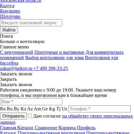
Московская область
Калуга
Кондрово
Шоурумы
Найти
Поиск
Больше о вентиляции
Главное меню
C рекуперацией
Приточные и вытяжные
Для коммерческих
помещений
Выбор вентиляции для дома
Вентиляция для
бассейна
zakaz@turkov.ru
+7 499 399-33-25
Заказать звонок
Закрыть
Заказать звонок
Работаем ежедневно с 9:00 до 19:00. Укажите ваш номер
телефона, и мы перезвоним вам в ближайшее время
Ru
Ru
By
Kz
Az
Am
Ge
Kg
Tj
Uz
Отправить
Даю согласие
на обработку своих персональных
данных
Главная
Каталог
Сравнение
Корзина
Профиль
Каталог
Приточно-вытяжная вентиляция
Приточно-вытяжные