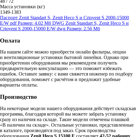
48 / 72
Масса установки (кг)
1349-1383
Паспорт Zenit Standart S, Zenit Heco S и Criovent S 2000-15000
E/W
pdf
Размер: 4.02 Мб
DWG Zenit Standart S, Zenit Heco S и
Criovent S 2000-15000 E/W
dwg
Размер: 2.56 Мб
Оплата
На нашем сайте можно приобрести онлайн фильтры, опции
и вентиляционные установки бытовой линейки. Однако при
приобретении оборудования мы рекомендуем получить
предварительную консультацию — это поможет избежать
ошибок.
Оставьте заявку:
с вами свяжется инженер по подбору
оборудования, поможет с расчётом и предложит удобные
варианты оплаты.
Производство
На некоторые модели нашего оборудования действует складская
программа, благодаря которой вы можете забрать установку
сразу из наличия на складе. Такие модели отмечены плашкой
«В наличии на складе». Остальные установки, представленные
в каталоге, производятся под заказ. Срок производства
оборудования
Zenit Heco S 15100 E
составляет
42-52 рабочих