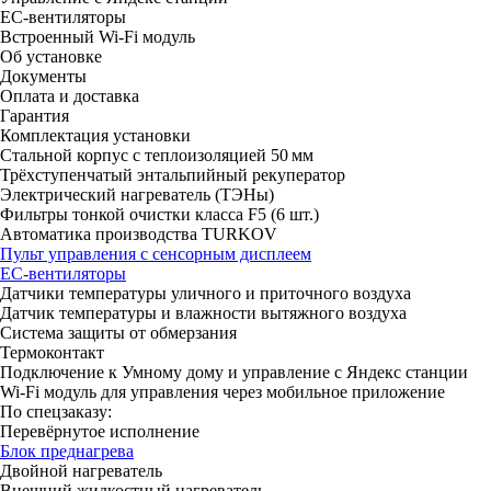
ЕС-вентиляторы
Встроенный Wi-Fi модуль
Об установке
Документы
Оплата и доставка
Гарантия
Комплектация установки
Стальной корпус с теплоизоляцией 50 мм
Трёхступенчатый энтальпийный рекуператор
Электрический нагреватель (ТЭНы)
Фильтры тонкой очистки класса F5 (6 шт.)
Автоматика производства TURKOV
Пульт управления с сенсорным дисплеем
ЕС-вентиляторы
Датчики температуры уличного и приточного воздуха
Датчик температуры и влажности вытяжного воздуха
Система защиты от обмерзания
Термоконтакт
Подключение к Умному дому и управление с Яндекс станции
Wi-Fi модуль для управления через мобильное приложение
По спецзаказу:
Перевёрнутое исполнение
Блок преднагрева
Двойной нагреватель
Внешний жидкостный нагреватель