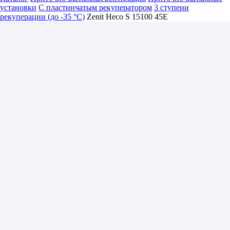
установки
С пластинчатым рекуператором
3 ступени
рекуперации (до -35 °C)
Zenit Heco S 15100 45E