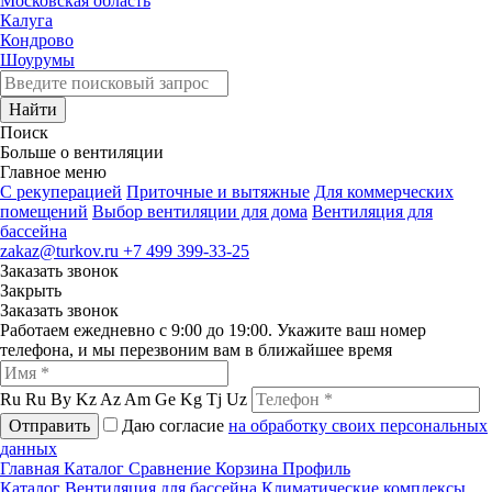
Московская область
Калуга
Кондрово
Шоурумы
Найти
Поиск
Больше о вентиляции
Главное меню
C рекуперацией
Приточные и вытяжные
Для коммерческих
помещений
Выбор вентиляции для дома
Вентиляция для
бассейна
zakaz@turkov.ru
+7 499 399-33-25
Заказать звонок
Закрыть
Заказать звонок
Работаем ежедневно с 9:00 до 19:00. Укажите ваш номер
телефона, и мы перезвоним вам в ближайшее время
Ru
Ru
By
Kz
Az
Am
Ge
Kg
Tj
Uz
Отправить
Даю согласие
на обработку своих персональных
данных
Главная
Каталог
Сравнение
Корзина
Профиль
Каталог
Вентиляция для бассейна
Климатические комплексы