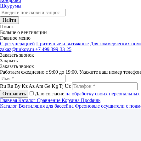
Кондрово
Шоурумы
Найти
Поиск
Больше о вентиляции
Главное меню
C рекуперацией
Приточные и вытяжные
Для коммерческих по
zakaz@turkov.ru
+7 499 399-33-25
Заказать звонок
Закрыть
Заказать звонок
Работаем ежедневно с 9:00 до 19:00. Укажите ваш номер телефо
Ru
Ru
By
Kz
Az
Am
Ge
Kg
Tj
Uz
Отправить
Даю согласие
на обработку своих персональных
Главная
Каталог
Сравнение
Корзина
Профиль
Каталог
Вентиляция для бассейна
Фреоновые осушители с подм