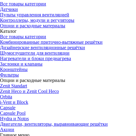
Все товары категории
Датчики
Пульты управления вентиляцией
Контроллеры, модули и регуляторы
Опции и расходные материалы
Каталог
Все товары категории
Комбинированные приточно-вытяжные решётки
Дизайнерские вентиляционные решётки
Шумоглушители для вентиляции
Нагреватели и блоки преднагрева
Заслонки и клапаны
Кронштейны
Фильтры
Опции и расходные материалы
Zenit Standart
Zenit Heco и Zenit Cool Heco
Orbita
i-Vent и Block
Capsule
Capsule Pool
Hydra и Notos
Двигатели, вентиляторы, выравнивающие решётки
Акции
Главное меню