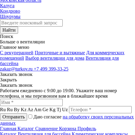
Московская область
Калуга
Кондрово
Шоурумы
Найти
Поиск
Больше о вентиляции
Главное меню
C рекуперацией
Приточные и вытяжные
Для коммерческих
помещений
Выбор вентиляции для дома
Вентиляция для
бассейна
zakaz@turkov.ru
+7 499 399-33-25
Заказать звонок
Закрыть
Заказать звонок
Работаем ежедневно с 9:00 до 19:00. Укажите ваш номер
телефона, и мы перезвоним вам в ближайшее время
Ru
Ru
By
Kz
Az
Am
Ge
Kg
Tj
Uz
Отправить
Даю согласие
на обработку своих персональных
данных
Главная
Каталог
Сравнение
Корзина
Профиль
Каталог
Вентиляция для бассейна
Климатические комплексы