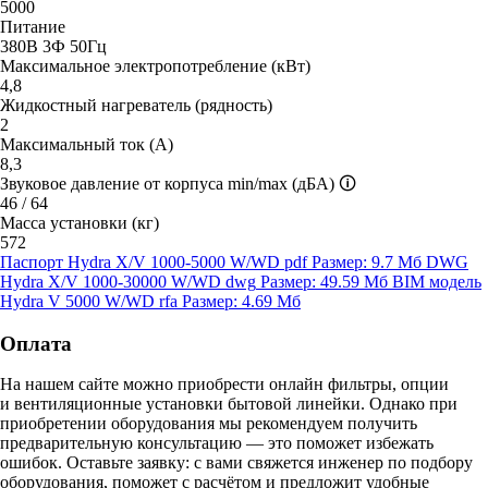
5000
Питание
380В 3Ф 50Гц
Максимальное электропотребление (кВт)
4,8
Жидкостный нагреватель (рядность)
2
Максимальный ток (А)
8,3
Звуковое давление от корпуса min/max (дБА)
🛈
46 / 64
Масса установки (кг)
572
Паспорт Hydra X/V 1000-5000 W/WD
pdf
Размер: 9.7 Мб
DWG
Hydra X/V 1000-30000 W/WD
dwg
Размер: 49.59 Мб
BIM модель
Hydra V 5000 W/WD
rfa
Размер: 4.69 Мб
Оплата
На нашем сайте можно приобрести онлайн фильтры, опции
и вентиляционные установки бытовой линейки. Однако при
приобретении оборудования мы рекомендуем получить
предварительную консультацию — это поможет избежать
ошибок.
Оставьте заявку:
с вами свяжется инженер по подбору
оборудования, поможет с расчётом и предложит удобные