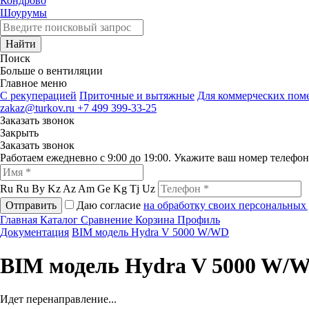
Кондрово
Шоурумы
Найти
Поиск
Больше о вентиляции
Главное меню
C рекуперацией
Приточные и вытяжные
Для коммерческих по
zakaz@turkov.ru
+7 499 399-33-25
Заказать звонок
Закрыть
Заказать звонок
Работаем ежедневно с 9:00 до 19:00. Укажите ваш номер телефо
Ru
Ru
By
Kz
Az
Am
Ge
Kg
Tj
Uz
Отправить
Даю согласие
на обработку своих персональных
Главная
Каталог
Сравнение
Корзина
Профиль
Документация
BIM модель Hydra V 5000 W/WD
BIM модель Hydra V 5000 W/
Идет перенаправление...