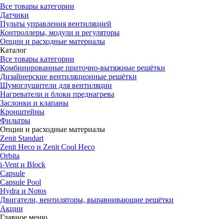
Все товары категории
Датчики
Пульты управления вентиляцией
Контроллеры, модули и регуляторы
Опции и расходные материалы
Каталог
Все товары категории
Комбинированные приточно-вытяжные решётки
Дизайнерские вентиляционные решётки
Шумоглушители для вентиляции
Нагреватели и блоки преднагрева
Заслонки и клапаны
Кронштейны
Фильтры
Опции и расходные материалы
Zenit Standart
Zenit Heco и Zenit Cool Heco
Orbita
i-Vent и Block
Capsule
Capsule Pool
Hydra и Notos
Двигатели, вентиляторы, выравнивающие решётки
Акции
Главное меню