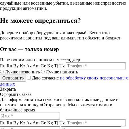
случайные или косвенные убытки, вызванные неисправностью
продукции автоматики.
Не можете определиться?
Доверьте подбор оборудования инженерам! Бесплатно
рассчитаем варианты под ваш климат, тип объекта и бюджет
От вас — только номер
Перезвоним или напишем в мессенджер
Ru
Ru
By
Kz
Az
Am
Ge
Kg
Tj
Uz
Лучше позвонить
Лучше написать
Отправить
Даю согласие
на обработку своих персональных
данных
Закрыть
Оформить заказ
Для оформления заказа укажите ваши контактные данные и
нажмите на кнопку «Отправить». Мы свяжемся с вами в
ближайшее время
Ru
Ru
By
Kz
Az
Am
Ge
Kg
Tj
Uz