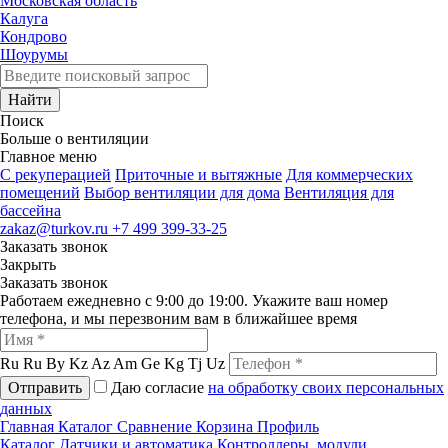
Московская область
Калуга
Кондрово
Шоурумы
Найти
Поиск
Больше о вентиляции
Главное меню
C рекуперацией
Приточные и вытяжные
Для коммерческих
помещений
Выбор вентиляции для дома
Вентиляция для
бассейна
zakaz@turkov.ru
+7 499 399-33-25
Заказать звонок
Закрыть
Заказать звонок
Работаем ежедневно с 9:00 до 19:00. Укажите ваш номер
телефона, и мы перезвоним вам в ближайшее время
Ru
Ru
By
Kz
Az
Am
Ge
Kg
Tj
Uz
Отправить
Даю согласие
на обработку своих персональных
данных
Главная
Каталог
Сравнение
Корзина
Профиль
Каталог
Датчики и автоматика
Контроллеры, модули