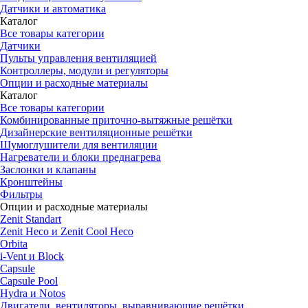
Датчики и автоматика
Каталог
Все товары категории
Датчики
Пульты управления вентиляцией
Контроллеры, модули и регуляторы
Опции и расходные материалы
Каталог
Все товары категории
Комбинированные приточно-вытяжные решётки
Дизайнерские вентиляционные решётки
Шумоглушители для вентиляции
Нагреватели и блоки преднагрева
Заслонки и клапаны
Кронштейны
Фильтры
Опции и расходные материалы
Zenit Standart
Zenit Heco и Zenit Cool Heco
Orbita
i-Vent и Block
Capsule
Capsule Pool
Hydra и Notos
Двигатели, вентиляторы, выравнивающие решётки