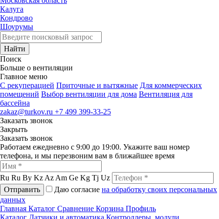
Московская область
Калуга
Кондрово
Шоурумы
Найти
Поиск
Больше о вентиляции
Главное меню
C рекуперацией
Приточные и вытяжные
Для коммерческих
помещений
Выбор вентиляции для дома
Вентиляция для
бассейна
zakaz@turkov.ru
+7 499 399-33-25
Заказать звонок
Закрыть
Заказать звонок
Работаем ежедневно с 9:00 до 19:00. Укажите ваш номер
телефона, и мы перезвоним вам в ближайшее время
Ru
Ru
By
Kz
Az
Am
Ge
Kg
Tj
Uz
Отправить
Даю согласие
на обработку своих персональных
данных
Главная
Каталог
Сравнение
Корзина
Профиль
Каталог
Датчики и автоматика
Контроллеры, модули