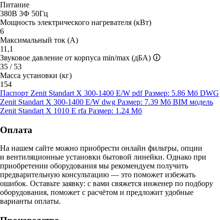
Питание
380В 3Ф 50Гц
Мощность электрического нагревателя (кВт)
6
Максимальный ток (А)
11,1
Звуковое давление от корпуса min/max (дБА)
🛈
35 / 53
Масса установки (кг)
154
Паспорт Zenit Standart X 300-1400 E/W
pdf
Размер: 5.86 Мб
DWG
Zenit Standart X 300-1400 E/W
dwg
Размер: 7.39 Мб
BIM модель
Zenit Standart X 1010 E
rfa
Размер: 1.24 Мб
Оплата
На нашем сайте можно приобрести онлайн фильтры, опции
и вентиляционные установки бытовой линейки. Однако при
приобретении оборудования мы рекомендуем получить
предварительную консультацию — это поможет избежать
ошибок.
Оставьте заявку:
с вами свяжется инженер по подбору
оборудования, поможет с расчётом и предложит удобные
варианты оплаты.