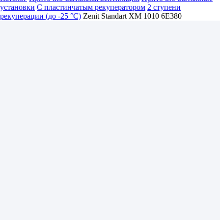
установки
С пластинчатым рекуператором
2 ступени
рекуперации (до -25 °C)
Zenit Standart XM 1010 6E380