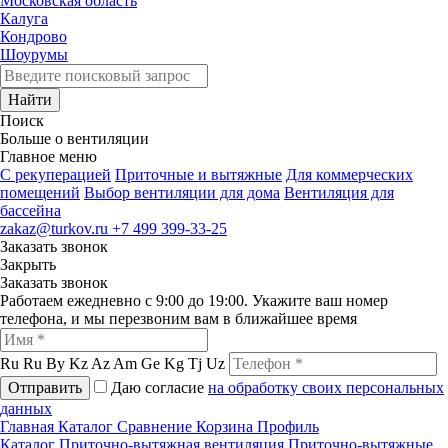
Московская область
Калуга
Кондрово
Шоурумы
Найти
Поиск
Больше о вентиляции
Главное меню
C рекуперацией
Приточные и вытяжные
Для коммерческих
помещений
Выбор вентиляции для дома
Вентиляция для
бассейна
zakaz@turkov.ru
+7 499 399-33-25
Заказать звонок
Закрыть
Заказать звонок
Работаем ежедневно с 9:00 до 19:00. Укажите ваш номер
телефона, и мы перезвоним вам в ближайшее время
Ru
Ru
By
Kz
Az
Am
Ge
Kg
Tj
Uz
Отправить
Даю согласие
на обработку своих персональных
данных
Главная
Каталог
Сравнение
Корзина
Профиль
Каталог
Приточно-вытяжная вентиляция
Приточно-вытяжные