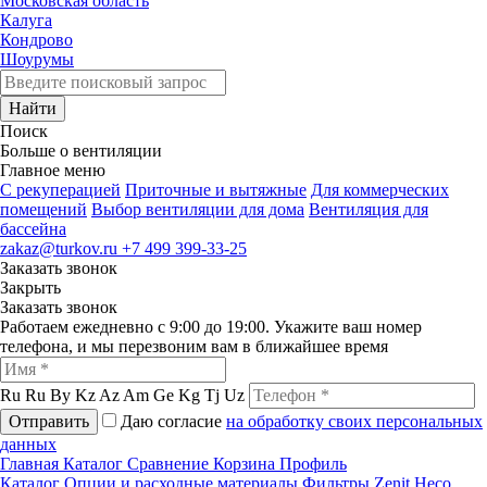
Московская область
Калуга
Кондрово
Шоурумы
Найти
Поиск
Больше о вентиляции
Главное меню
C рекуперацией
Приточные и вытяжные
Для коммерческих
помещений
Выбор вентиляции для дома
Вентиляция для
бассейна
zakaz@turkov.ru
+7 499 399-33-25
Заказать звонок
Закрыть
Заказать звонок
Работаем ежедневно с 9:00 до 19:00. Укажите ваш номер
телефона, и мы перезвоним вам в ближайшее время
Ru
Ru
By
Kz
Az
Am
Ge
Kg
Tj
Uz
Отправить
Даю согласие
на обработку своих персональных
данных
Главная
Каталог
Сравнение
Корзина
Профиль
Каталог
Опции и расходные материалы
Фильтры
Zenit Heco